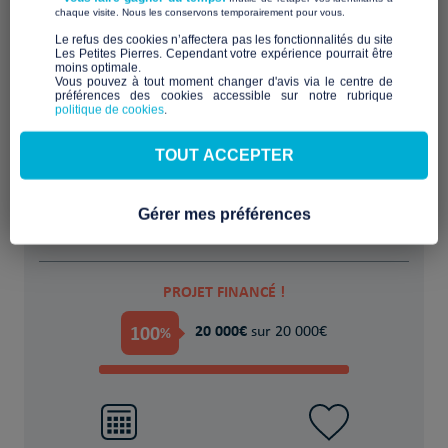
​ ​
chaque visite. Nous les conservons temporairement pour vous.
​Le refus des cookies n’affectera pas les fonctionnalités du site
Les Petites Pierres. Cependant votre expérience pourrait être
moins optimale.​
Vous pouvez à tout moment changer d'avis via le centre de
préférences des cookies accessible sur notre rubrique
politique de cookies
.
Financer provisoirement l'hébergement ou
le logement
TOUT ACCEPTER
POUR
Gérer mes préférences
50 Jeune(s) majeur(s) et mineur(s) isolés
PROJET FINANCÉ !
100
20 000€
%
sur 20 000€