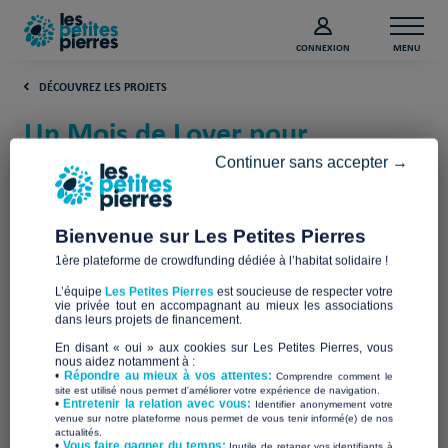
CONNEXION
MENU
DÉCOUVREZ LES PROJETS
Un Mois de Loyer pour
démarrer une Vie Autonome :
Continuer sans accepter →
Aidez les Jeunes Migrants en
Formation (Seine-Maritime)
Bienvenue sur Les Petites Pierres
1ère plateforme de crowdfunding dédiée à l’habitat solidaire !
WELCOME ROUEN METROPOLE
L’équipe
Les Petites Pierres
est soucieuse de respecter votre
vie privée tout en accompagnant au mieux les associations
dans leurs projets de financement.
En disant « oui » aux cookies sur Les Petites Pierres, vous
nous aidez notamment à :
•
Répondre au mieux à vos attentes:
Comprendre comment le
site est utilisé nous permet d'améliorer votre expérience de navigation.
•
Entretenir la relation avec vous:
Identifier anonymement votre
venue sur notre plateforme nous permet de vous tenir informé(e) de nos
actualités.
​•
Vous faire gagner du temps:
Inutile de retaper vos identifiants à