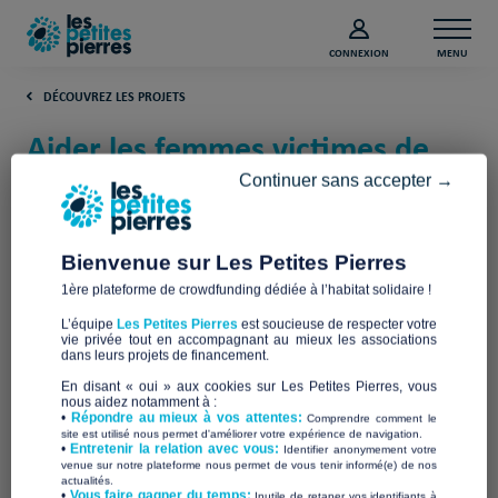
CONNEXION
MENU
DÉCOUVREZ LES PROJETS
Aider les femmes victimes de
violence en Isère (Isère)
Continuer sans accepter →
Ça déménage
Bienvenue sur Les Petites Pierres
1ère plateforme de crowdfunding dédiée à l’habitat solidaire !
L’équipe
Les Petites Pierres
est soucieuse de respecter votre
vie privée tout en accompagnant au mieux les associations
dans leurs projets de financement.
En disant « oui » aux cookies sur Les Petites Pierres, vous
nous aidez notamment à :
•
Répondre au mieux à vos attentes:
Comprendre comment le
site est utilisé nous permet d'améliorer votre expérience de navigation.
•
Entretenir la relation avec vous:
Identifier anonymement votre
venue sur notre plateforme nous permet de vous tenir informé(e) de nos
actualités.
​•
Vous faire gagner du temps:
Inutile de retaper vos identifiants à