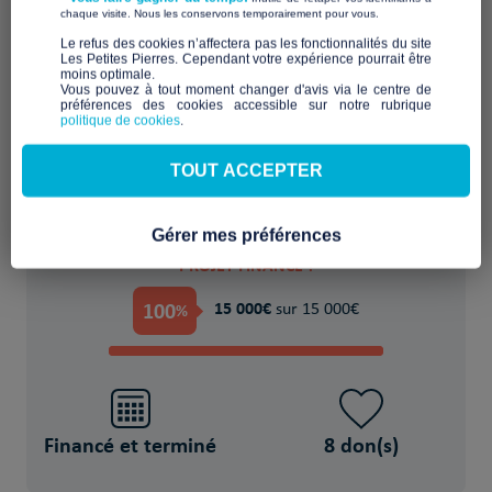
​ ​
chaque visite. Nous les conservons temporairement pour vous.
Aider, accompagner, sécuriser face à
​Le refus des cookies n’affectera pas les fonctionnalités du site
Les Petites Pierres. Cependant votre expérience pourrait être
l'urgence
moins optimale.​
Vous pouvez à tout moment changer d'avis via le centre de
préférences des cookies accessible sur notre rubrique
POUR
politique de cookies
.
des Victime(s) de violences, abus, abandon,
TOUT ACCEPTER
exclusion (enfants, femmes, LGBTQ+)
Gérer mes préférences
PROJET FINANCÉ !
100
15 000€
%
sur 15 000€
Financé et terminé
8 don(s)