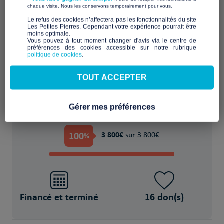
​ ​
chaque visite. Nous les conservons temporairement pour vous.
​Le refus des cookies n’affectera pas les fonctionnalités du site
Les Petites Pierres. Cependant votre expérience pourrait être
moins optimale.​
Améliorer le cadre de vie et le confort
Vous pouvez à tout moment changer d'avis via le centre de
préférences des cookies accessible sur notre rubrique
politique de cookies
.
POUR
TOUT ACCEPTER
27 Personne(s) en situation de précarité
Gérer mes préférences
PROJET FINANCÉ !
100
3 800€
%
sur 3 800€
Financé et terminé
16 don(s)