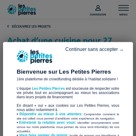
CONNEXION
MENU
DÉCOUVREZ LES PROJETS
Achat d’une cuisine pour 27
personnes fragiles à Lourdes
Continuer sans accepter →
(Hautes-Pyrénées)
Bienvenue sur Les Petites Pierres
Association En Casa
1ère plateforme de crowdfunding dédiée à l’habitat solidaire !
L’équipe
Les Petites Pierres
est soucieuse de respecter votre
vie privée tout en accompagnant au mieux les associations
dans leurs projets de financement.
En disant « oui » aux cookies sur Les Petites Pierres, vous
nous aidez notamment à :
•
Répondre au mieux à vos attentes:
Comprendre comment le
site est utilisé nous permet d'améliorer votre expérience de navigation.
•
Entretenir la relation avec vous:
Identifier anonymement votre
venue sur notre plateforme nous permet de vous tenir informé(e) de nos
actualités.
​•
Vous faire gagner du temps:
Inutile de retaper vos identifiants à