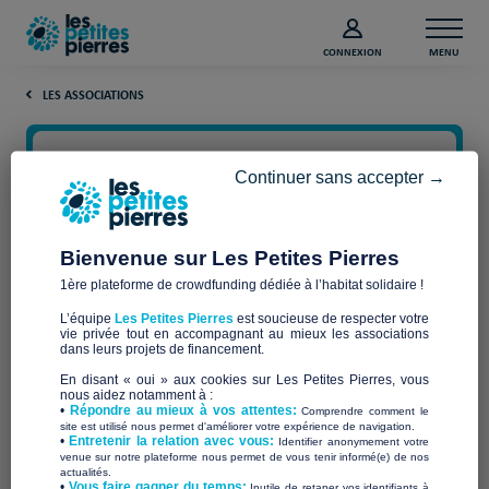
CONNEXION
MENU
LES ASSOCIATIONS
Continuer sans accepter →
Bienvenue sur Les Petites Pierres
1ère plateforme de crowdfunding dédiée à l’habitat solidaire !
L’équipe
Les Petites Pierres
est soucieuse de respecter votre
vie privée tout en accompagnant au mieux les associations
VERTOIT
dans leurs projets de financement.
En disant « oui » aux cookies sur Les Petites Pierres, vous
nous aidez notamment à :
•
Répondre au mieux à vos attentes:
Comprendre comment le
site est utilisé nous permet d'améliorer votre expérience de navigation.
•
Entretenir la relation avec vous:
Identifier anonymement votre
Qui sommes-nous ?
venue sur notre plateforme nous permet de vous tenir informé(e) de nos
actualités.
​•
Vous faire gagner du temps:
Inutile de retaper vos identifiants à