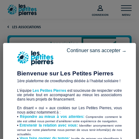
CONNEXION
MENU
LES ASSOCIATIONS
Continuer sans accepter →
Bienvenue sur Les Petites Pierres
1ère plateforme de crowdfunding dédiée à l’habitat solidaire !
L’équipe
Les Petites Pierres
est soucieuse de respecter votre
vie privée tout en accompagnant au mieux les associations
SOLIDARITÉ FEMMES
dans leurs projets de financement.
En disant « oui » aux cookies sur Les Petites Pierres, vous
BEAUJOLAIS
nous aidez notamment à :
•
Répondre au mieux à vos attentes:
Comprendre comment le
site est utilisé nous permet d'améliorer votre expérience de navigation.
•
Entretenir la relation avec vous:
Identifier anonymement votre
venue sur notre plateforme nous permet de vous tenir informé(e) de nos
actualités.
​•
Vous faire gagner du temps:
Inutile de retaper vos identifiants à