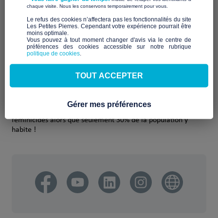
Qui sommes-nous ?
​ ​
chaque visite. Nous les conservons temporairement pour vous.
​Le refus des cookies n’affectera pas les fonctionnalités du site
SOLIDARITÉ FEMMES BEAUJOLAIS est une association
Les Petites Pierres. Cependant votre expérience pourrait être
d’action sociale à but non-lucratif, qui s’engage contre toutes
moins optimale.​
Vous pouvez à tout moment changer d'avis via le centre de
les violences faites aux femmes dans le Beaujolais, pour que
préférences des cookies accessible sur notre rubrique
chaque personne puisse s’épanouir, en sécurité, dans une
politique de cookies
.
société plus juste. Nous nous déplaçons dans les villages pour
accompagner les femmes victimes, et leurs enfants, et
TOUT ACCEPTER
proposer des actions de prévention auprès des adultes et
dans les écoles primaires. Nous avons un mot d’ordre : agir
en grande proximité, avec et pour les habitants de la
Gérer mes préférences
ruralité, car les znes rurales comptent chaque année 50% des
féminicides alors que seulement 30% de la population y
habite !