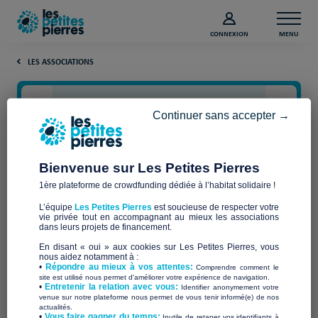
CONNEXION
MENU
LES ASSOCIATIONS
Continuer sans accepter →
Bienvenue sur Les Petites Pierres
1ère plateforme de crowdfunding dédiée à l’habitat solidaire !
L’équipe
Les Petites Pierres
est soucieuse de respecter votre
vie privée tout en accompagnant au mieux les associations
SOLIDARITE ENERGETIQUE
dans leurs projets de financement.
En disant « oui » aux cookies sur Les Petites Pierres, vous
FRANCE
nous aidez notamment à :
•
Répondre au mieux à vos attentes:
Comprendre comment le
site est utilisé nous permet d'améliorer votre expérience de navigation.
•
Entretenir la relation avec vous:
Identifier anonymement votre
venue sur notre plateforme nous permet de vous tenir informé(e) de nos
actualités.
​•
Vous faire gagner du temps:
Inutile de retaper vos identifiants à