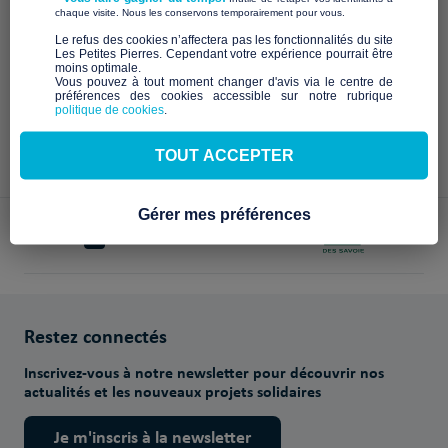
Qui sommes-nous ?
​ ​
chaque visite. Nous les conservons temporairement pour vous.
​Le refus des cookies n’affectera pas les fonctionnalités du site
À venir
Les Petites Pierres. Cependant votre expérience pourrait être
moins optimale.​
Vous pouvez à tout moment changer d'avis via le centre de
préférences des cookies accessible sur notre rubrique
politique de cookies
.
TOUT ACCEPTER
Gérer mes préférences
Paiements sécurisés avec
Restez connectés
Inscrivez-vous à notre newsletter pour découvrir nos
actualités et les nouveaux projets solidaires
Je m'inscris à la newsletter