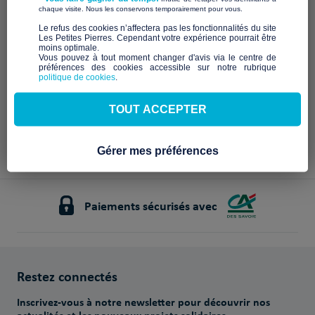
Description à venir
​ ​
chaque visite. Nous les conservons temporairement pour vous.
Notre mission et nos
​Le refus des cookies n’affectera pas les fonctionnalités du site
Les Petites Pierres. Cependant votre expérience pourrait être
engagements
moins optimale.​
Vous pouvez à tout moment changer d'avis via le centre de
préférences des cookies accessible sur notre rubrique
À venir
politique de cookies
.
TOUT ACCEPTER
Gérer mes préférences
Paiements sécurisés avec
Restez connectés
Inscrivez-vous à notre newsletter pour découvrir nos