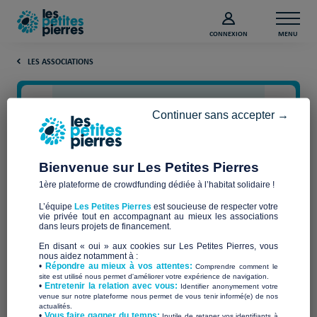
CONNEXION
MENU
LES ASSOCIATIONS
Continuer sans accepter →
Bienvenue sur Les Petites Pierres
1ère plateforme de crowdfunding dédiée à l’habitat solidaire !
L’équipe
Les Petites Pierres
est soucieuse de respecter votre
vie privée tout en accompagnant au mieux les associations
SALYDARITE
dans leurs projets de financement.
En disant « oui » aux cookies sur Les Petites Pierres, vous
nous aidez notamment à :
•
Répondre au mieux à vos attentes:
Comprendre comment le
site est utilisé nous permet d'améliorer votre expérience de navigation.
•
Entretenir la relation avec vous:
Identifier anonymement votre
Qui sommes-nous ?
venue sur notre plateforme nous permet de vous tenir informé(e) de nos
actualités.
​•
Vous faire gagner du temps:
Inutile de retaper vos identifiants à