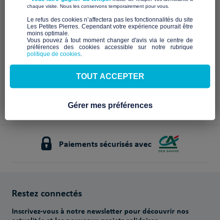
Description à venir
​ ​
chaque visite. Nous les conservons temporairement pour vous.
Notre mission et nos
​Le refus des cookies n’affectera pas les fonctionnalités du site
Les Petites Pierres. Cependant votre expérience pourrait être
engagements
moins optimale.​
Vous pouvez à tout moment changer d'avis via le centre de
préférences des cookies accessible sur notre rubrique
À venir
politique de cookies
.
TOUT ACCEPTER
Gérer mes préférences
Paiements sécurisés avec
Restez connectés
Inscrivez-vous à notre newsletter pour découvrir nos