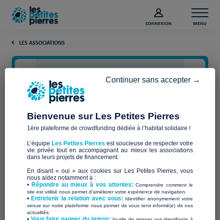
CONNEXION
MENU
LES ASSOCIATIONS
Continuer sans accepter →
Bienvenue sur Les Petites Pierres
1ère plateforme de crowdfunding dédiée à l’habitat solidaire !
L’équipe
Les Petites Pierres
est soucieuse de respecter votre
vie privée tout en accompagnant au mieux les associations
Projet indigo
dans leurs projets de financement.
En disant « oui » aux cookies sur Les Petites Pierres, vous
nous aidez notamment à :
•
Répondre au mieux à vos attentes:
Comprendre comment le
site est utilisé nous permet d'améliorer votre expérience de navigation.
•
Entretenir la relation avec vous:
Identifier anonymement votre
Qui sommes-nous ?
venue sur notre plateforme nous permet de vous tenir informé(e) de nos
actualités.
​•
Vous faire gagner du temps:
Inutile de retaper vos identifiants à