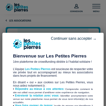
CONNEXION
MENU
LES ASSOCIATIONS
Continuer sans accepter →
Bienvenue sur Les Petites Pierres
1ère plateforme de crowdfunding dédiée à l’habitat solidaire !
L’équipe
Les Petites Pierres
est soucieuse de respecter votre
vie privée tout en accompagnant au mieux les associations
L'Escale
dans leurs projets de financement.
En disant « oui » aux cookies sur Les Petites Pierres, vous
nous aidez notamment à :
•
Répondre au mieux à vos attentes:
Comprendre comment le
site est utilisé nous permet d'améliorer votre expérience de navigation.
•
Entretenir la relation avec vous:
Identifier anonymement votre
Qui sommes-nous ?
venue sur notre plateforme nous permet de vous tenir informé(e) de nos
actualités.
​•
Vous faire gagner du temps:
Inutile de retaper vos identifiants à