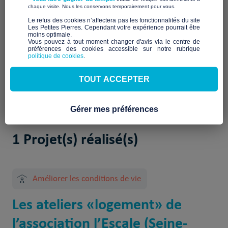
Description à venir
​ ​
chaque visite. Nous les conservons temporairement pour vous.
Notre mission et nos
​Le refus des cookies n’affectera pas les fonctionnalités du site
Les Petites Pierres. Cependant votre expérience pourrait être
engagements
moins optimale.​
Vous pouvez à tout moment changer d'avis via le centre de
préférences des cookies accessible sur notre rubrique
À venir
politique de cookies
.
TOUT ACCEPTER
Gérer mes préférences
1 Projet(s) réalisé(s)
Améliorer les conditions de vie
Les ateliers «logement» de
l’association l’Escale (Seine-