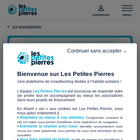
CONNEXION
MENU
LES ASSOCIATIONS
Continuer sans accepter →
Bienvenue sur Les Petites Pierres
1ère plateforme de crowdfunding dédiée à l’habitat solidaire !
L’équipe
Les Petites Pierres
est soucieuse de respecter votre
vie privée tout en accompagnant au mieux les associations
Les Ch'tites Maisons
dans leurs projets de financement.
En disant « oui » aux cookies sur Les Petites Pierres, vous
Solidaires
nous aidez notamment à :
•
Répondre au mieux à vos attentes:
Comprendre comment le
site est utilisé nous permet d'améliorer votre expérience de navigation.
•
Entretenir la relation avec vous:
Identifier anonymement votre
venue sur notre plateforme nous permet de vous tenir informé(e) de nos
actualités.
​•
Vous faire gagner du temps:
Inutile de retaper vos identifiants à