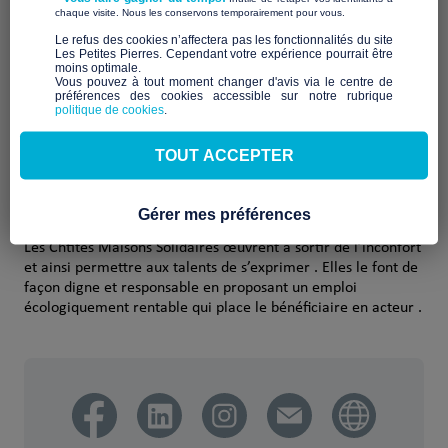
Qui sommes-nous ?
​ ​
chaque visite. Nous les conservons temporairement pour vous.
​Le refus des cookies n’affectera pas les fonctionnalités du site
Les Chtites Maisons Solidaires
est une association loi 1901
Les Petites Pierres. Cependant votre expérience pourrait être
qui regroupe des citoyens désireux de partager leur sur
moins optimale.​
Vous pouvez à tout moment changer d'avis via le centre de
confort avec des personnes sans abris , sans pour autant
préférences des cookies accessible sur notre rubrique
pouvoir leur ouvrir leur porte.
politique de cookies
.
Pour partager facilement leur sur confort, Les Chtites
TOUT ACCEPTER
Maisons Solidaires proposent leurs chambres d’amis à des
touristes et des voyageurs d’affaires pour financer un toit à
des personnes sans abris .
Gérer mes préférences
Les Chtites Maisons Solidaires œuvrent à sortir de l’inconfort
et ainsi permettre aux talents de s’exprimer . Elles le font de
façon digne et responsable en proposant un emploi
écologiquement rentable qui place le bénéficiaire en acteur .