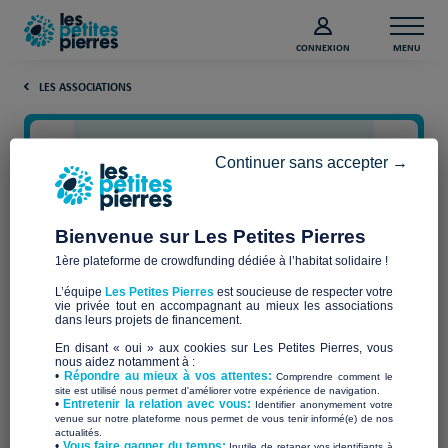
CONNEXION
MENU
LES ASSOCIATIONS
Continuer sans accepter →
Bienvenue sur Les Petites Pierres
1ère plateforme de crowdfunding dédiée à l’habitat solidaire !
L’équipe
Les Petites Pierres
est soucieuse de respecter votre
vie privée tout en accompagnant au mieux les associations
lancement du fonds de
dans leurs projets de financement.
En disant « oui » aux cookies sur Les Petites Pierres, vous
dotation de "la Chapelle"
nous aidez notamment à :
•
Répondre au mieux à vos attentes:
Comprendre comment le
site est utilisé nous permet d'améliorer votre expérience de navigation.
•
Entretenir la relation avec vous:
Identifier anonymement votre
venue sur notre plateforme nous permet de vous tenir informé(e) de nos
actualités.
​•
Vous faire gagner du temps:
Inutile de retaper vos identifiants à