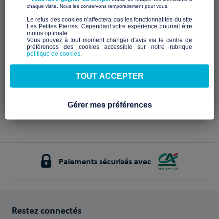
Qui sommes-nous ?
​ ​
chaque visite. Nous les conservons temporairement pour vous.
​Le refus des cookies n’affectera pas les fonctionnalités du site
Description à venir
Les Petites Pierres. Cependant votre expérience pourrait être
Notre mission et nos
moins optimale.​
Vous pouvez à tout moment changer d'avis via le centre de
préférences des cookies accessible sur notre rubrique
engagements
politique de cookies
.
À venir
TOUT ACCEPTER
Gérer mes préférences
Paiements sécurisés avec
Restez connectés