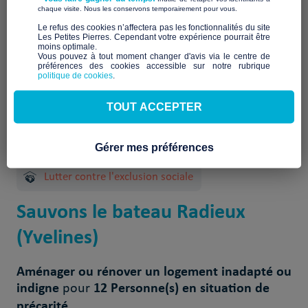
À venir
​ ​
chaque visite. Nous les conservons temporairement pour vous.
​Le refus des cookies n’affectera pas les fonctionnalités du site
Les Petites Pierres. Cependant votre expérience pourrait être
moins optimale.​
Vous pouvez à tout moment changer d'avis via le centre de
préférences des cookies accessible sur notre rubrique
politique de cookies
.
TOUT ACCEPTER
2 Projet(s) réalisé(s)
Gérer mes préférences
Lutter contre l'exclusion sociale
Sauvons le bateau Radieux
(Yvelines)
Aménager ou rénover un logement inadapté ou
indigne
12 Personne(s) en situation de
pour
précarité