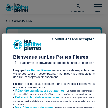
CONNEXION
MENU
LES ASSOCIATIONS
Continuer sans accepter →
Bienvenue sur Les Petites Pierres
1ère plateforme de crowdfunding dédiée à l’habitat solidaire !
L’équipe
Les Petites Pierres
est soucieuse de respecter votre
vie privée tout en accompagnant au mieux les associations
La Pierre Blanche
dans leurs projets de financement.
En disant « oui » aux cookies sur Les Petites Pierres, vous
nous aidez notamment à :
•
Répondre au mieux à vos attentes:
Comprendre comment le
site est utilisé nous permet d'améliorer votre expérience de navigation.
•
Entretenir la relation avec vous:
Identifier anonymement votre
Qui sommes-nous ?
venue sur notre plateforme nous permet de vous tenir informé(e) de nos
actualités.
​•
Vous faire gagner du temps:
Inutile de retaper vos identifiants à