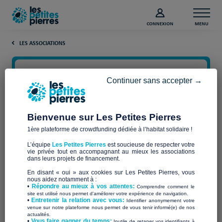
CONNEXION
MENU
LES ASSOCIATIONS
Continuer sans accepter →
Bienvenue sur Les Petites Pierres
1ère plateforme de crowdfunding dédiée à l’habitat solidaire !
L’équipe
Les Petites Pierres
est soucieuse de respecter votre
vie privée tout en accompagnant au mieux les associations
dans leurs projets de financement.
Habitat et Humanisme
En disant « oui » aux cookies sur Les Petites Pierres, vous
nous aidez notamment à :
•
Répondre au mieux à vos attentes:
Comprendre comment le
Haute Savoie
site est utilisé nous permet d'améliorer votre expérience de navigation.
•
Entretenir la relation avec vous:
Identifier anonymement votre
venue sur notre plateforme nous permet de vous tenir informé(e) de nos
actualités.
​•
Vous faire gagner du temps:
Inutile de retaper vos identifiants à