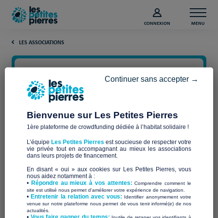
CONNEXION
MENU
LES ASSOCIATIONS
Continuer sans accepter →
Bienvenue sur Les Petites Pierres
1ère plateforme de crowdfunding dédiée à l’habitat solidaire !
L’équipe
Les Petites Pierres
est soucieuse de respecter votre
vie privée tout en accompagnant au mieux les associations
dans leurs projets de financement.
Habitat et Humanisme Var
En disant « oui » aux cookies sur Les Petites Pierres, vous
nous aidez notamment à :
•
Répondre au mieux à vos attentes:
Comprendre comment le
site est utilisé nous permet d'améliorer votre expérience de navigation.
•
Entretenir la relation avec vous:
Identifier anonymement votre
venue sur notre plateforme nous permet de vous tenir informé(e) de nos
actualités.
​•
Vous faire gagner du temps:
Inutile de retaper vos identifiants à