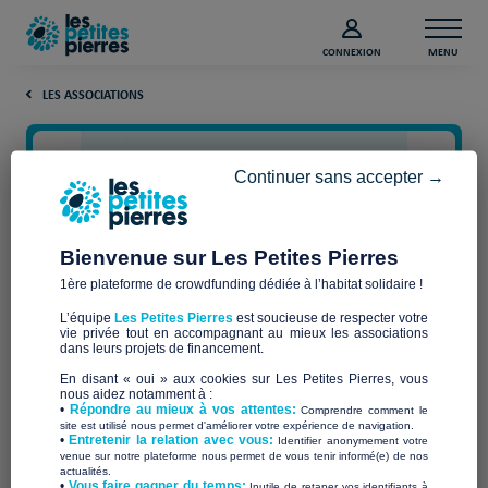
CONNEXION
MENU
LES ASSOCIATIONS
Continuer sans accepter →
Bienvenue sur Les Petites Pierres
1ère plateforme de crowdfunding dédiée à l’habitat solidaire !
L’équipe
Les Petites Pierres
est soucieuse de respecter votre
vie privée tout en accompagnant au mieux les associations
Espoir Gessien
dans leurs projets de financement.
En disant « oui » aux cookies sur Les Petites Pierres, vous
nous aidez notamment à :
•
Répondre au mieux à vos attentes:
Comprendre comment le
site est utilisé nous permet d'améliorer votre expérience de navigation.
•
Entretenir la relation avec vous:
Identifier anonymement votre
Qui sommes-nous ?
venue sur notre plateforme nous permet de vous tenir informé(e) de nos
actualités.
​•
Vous faire gagner du temps:
Inutile de retaper vos identifiants à