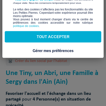
À venir
​ ​
chaque visite. Nous les conservons temporairement pour vous.
​Le refus des cookies n’affectera pas les fonctionnalités du site
Les Petites Pierres. Cependant votre expérience pourrait être
moins optimale.​
Vous pouvez à tout moment changer d'avis via le centre de
préférences des cookies accessible sur notre rubrique
politique de cookies
.
TOUT ACCEPTER
2 Projet(s) réalisé(s)
Gérer mes préférences
Créer du lien social par l'habitat
Une Tiny, un Abri, une Famille à
Sergy dans l'Ain (Ain)
Favoriser l'accueil et l'échange dans un lieu
partagé
4 Personne(s) en situation de
pour
précarité