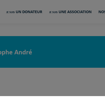
UN DONATEUR
UNE ASSOCIATION
NOS
JE SUIS
JE SUIS
tophe André