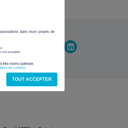
vez-nous
ssociations dans leurs projets de
on.
 nos actualités.
t être moins optimale.​
itique de cookies
.
TOUT ACCEPTER