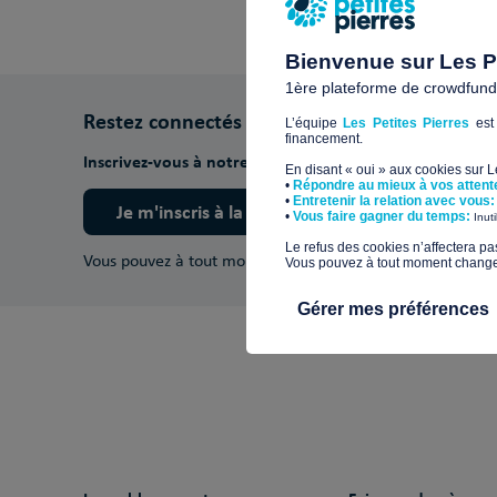
Bienvenue sur Les Pe
1ère plateforme de crowdfundin
Restez connectés
L’équipe
Les Petites Pierres
est 
financement.
Inscrivez-vous à notre newsletter pour découvrir nos ac
En disant « oui » aux cookies sur 
•
Répondre au mieux à vos attent
•
Entretenir la relation avec vous:
Je m'inscris à la newsletter
​•
Vous faire gagner du temps:
Inut
​Le refus des cookies n’affectera pa
Vous pouvez à tout moment vous désinscrire.
En savoir pl
Vous pouvez à tout moment changer 
Gérer mes préférences