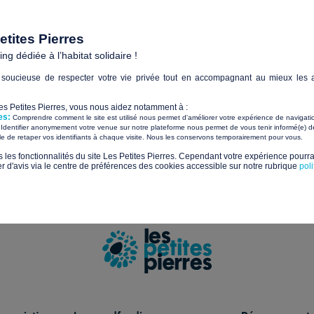
Paiements sécurisés avec
tites Pierres
g dédiée à l’habitat solidaire !
Sui
soucieuse de respecter votre vie privée tout en accompagnant au mieux les a
tualités et les nouveaux projets solidaires
Les Petites Pierres, vous nous aidez notamment à :
es:
Comprendre comment le site est utilisé nous permet d'améliorer votre expérience de navigati
Identifier anonymement votre venue sur notre plateforme nous permet de vous tenir informé(e) de
​ ​
ile de retaper vos identifiants à chaque visite. Nous les conservons temporairement pour vous.
s les fonctionnalités du site Les Petites Pierres. Cependant votre expérience pourrai
us sur la gestion de vos données et vos droits.
d'avis via le centre de préférences des cookies accessible sur notre rubrique
pol