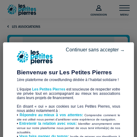
CONNEXION
MENU
LES ASSOCIATIONS
Continuer sans accepter →
Bienvenue sur Les Petites Pierres
1ère plateforme de crowdfunding dédiée à l’habitat solidaire !
L’équipe
Les Petites Pierres
est soucieuse de respecter votre
vie privée tout en accompagnant au mieux les associations
ASSOCIATION DEVENIR
dans leurs projets de financement.
En disant « oui » aux cookies sur Les Petites Pierres, vous
nous aidez notamment à :
•
Répondre au mieux à vos attentes:
Comprendre comment le
site est utilisé nous permet d'améliorer votre expérience de navigation.
•
Entretenir la relation avec vous:
Identifier anonymement votre
Qui sommes-nous ?
venue sur notre plateforme nous permet de vous tenir informé(e) de nos
actualités.
​•
Vous faire gagner du temps:
Inutile de retaper vos identifiants à