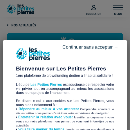
CONNEXION
MENU
NOS ACTUALITÉS
Continuer sans accepter →
Bienvenue sur Les Petites Pierres
1ère plateforme de crowdfunding dédiée à l’habitat solidaire !
Trêve hivernale 2025-2026 :
L’équipe
Les Petites Pierres
est soucieuse de respecter votre
comprendre ses enjeux et ses
vie privée tout en accompagnant au mieux les associations
dans leurs projets de financement.
limites
En disant « oui » aux cookies sur Les Petites Pierres, vous
nous aidez notamment à :
•
Répondre au mieux à vos attentes:
Comprendre comment le
site est utilisé nous permet d'améliorer votre expérience de navigation.
du 1er novembre au 31 mars
Chaque année,
, la trêve
•
Entretenir la relation avec vous:
Identifier anonymement votre
suspend les expulsions locatives
protéger
venue sur notre plateforme nous permet de vous tenir informé(e) de nos
hivernale
pour
actualités.
les personnes les plus vulnérables
face aux rigueurs de
​•
Vous faire gagner du temps:
Inutile de retaper vos identifiants à