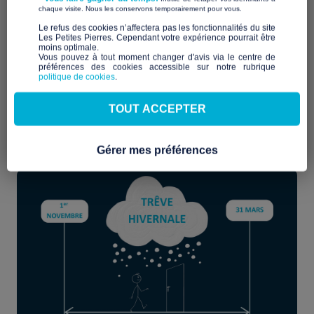
​ ​
l’hiver. En 2025-2026, cette mesure reste plus que jamais
chaque visite. Nous les conservons temporairement pour vous.
d’actualité.
​Le refus des cookies n’affectera pas les fonctionnalités du site
Les Petites Pierres. Cependant votre expérience pourrait être
moins optimale.​
Qu'est-ce que la trêve hivernale ?
Vous pouvez à tout moment changer d'avis via le centre de
préférences des cookies accessible sur notre rubrique
politique de cookies
.
disposition légale
La trêve hivernale est une
qui interdit aux
propriétaires de procéder à l’expulsion d’un locataire, même
TOUT ACCEPTER
si une décision judiciaire a été rendue en leur faveur. Cette
protection concerne tous les motifs d’expulsion, notamment
les impayés de loyers.
Gérer mes préférences