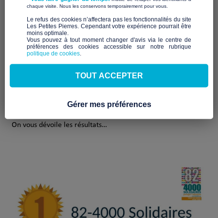
​ ​
chaque visite. Nous les conservons temporairement pour vous.
dynamisme, de créativité, d’engagement pour vous présenter
leur projet.
​Le refus des cookies n’affectera pas les fonctionnalités du site
Les Petites Pierres. Cependant votre expérience pourrait être
moins optimale.​
Ce sont 9 associations qui ont tenté de vous convaincre afin
Vous pouvez à tout moment changer d'avis via le centre de
préférences des cookies accessible sur notre rubrique
de remporter l’un des 2 Prix mis en jeu. Que vous soyez
politique de cookies
.
associations, bénévoles, bénéficiaires, résidents, votants,
félicitations à toutes et à tous pour votre participation à ce
TOUT ACCEPTER
concours!
Ce fut un duel très serré qui a atteint la ligne d’arrivée le 28
Gérer mes préférences
février dernier
On vous dévoile les résultats…