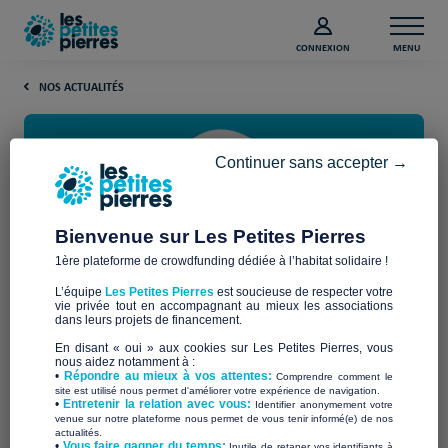
CONNEXION
MENU
NOS ACTUALITÉS
Continuer sans accepter →
Bienvenue sur Les Petites Pierres
1ère plateforme de crowdfunding dédiée à l’habitat solidaire !
Qui a remporté le Prix de la plus
L’équipe
Les Petites Pierres
est soucieuse de respecter votre
belle campagne 2021 ?
vie privée tout en accompagnant au mieux les associations
dans leurs projets de financement.
En disant « oui » aux cookies sur Les Petites Pierres, vous
Qui a remporté le Prix de la Plus Belle Campagne ? Quelle
nous aidez notamment à :
•
Répondre au mieux à vos attentes:
Comprendre comment le
sera l’association qui aura su vous mobiliser, vous
site est utilisé nous permet d'améliorer votre expérience de navigation.
émouvoir, vous surprendre, vous convaincre ?
•
Entretenir la relation avec vous:
Identifier anonymement votre
venue sur notre plateforme nous permet de vous tenir informé(e) de nos
actualités.
Cette année encore, les associations ont fait preuve de
​•
Vous faire gagner du temps:
Inutile de retaper vos identifiants à