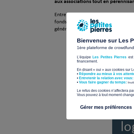
aux associations tout en pérennisa
Entre l’animation du
Prix de la plus 
fonds en présentiel, le lancement d
générosité du
Giving Tuesday
, nous 
Bienvenue sur Les Pe
1ère plateforme de crowdfundin
L’équipe
Les Petites Pierres
est 
financement.
En disant « oui » aux cookies sur 
•
Répondre au mieux à vos attent
•
Entretenir la relation avec vous:
​•
Vous faire gagner du temps:
Inut
​Le refus des cookies n’affectera pa
Vous pouvez à tout moment changer 
Gérer mes préférences