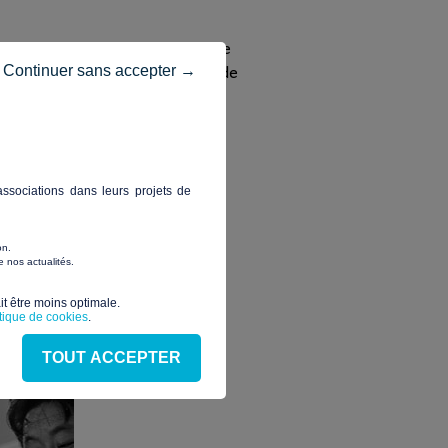
ierres
avec sa première levée de
Continuer sans accepter →
rte graphique, ou encore l’élan de
ée 2023.
ssociations dans leurs projets de
on.
 nos actualités.
t être moins optimale.​
itique de cookies
.
TOUT ACCEPTER