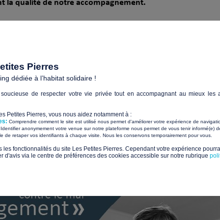
nt la qualité de notre accompagnement.
belle campagne
, l’organisation du
10ᵉ anniversaire Les Petites P
e
l’appel à projets « URGENCE TRAVAUX »
, la refonte de sa cha
vous invitons à découvrir les moments marquants de cette ann
tites Pierres
g dédiée à l’habitat solidaire !
soucieuse de respecter votre vie privée tout en accompagnant au mieux les a
Les Petites Pierres, vous nous aidez notamment à :
es:
Comprendre comment le site est utilisé nous permet d'améliorer votre expérience de navigati
Identifier anonymement votre venue sur notre plateforme nous permet de vous tenir informé(e) de
​ ​
ile de retaper vos identifiants à chaque visite. Nous les conservons temporairement pour vous.
s les fonctionnalités du site Les Petites Pierres. Cependant votre expérience pourrai
d'avis via le centre de préférences des cookies accessible sur notre rubrique
pol