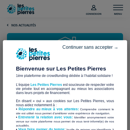
CONNEXION
MENU
NOS ACTUALITÉS
Continuer sans accepter →
Bienvenue sur Les Petites Pierres
1ère plateforme de crowdfunding dédiée à l’habitat solidaire !
Découvrez les belles réussites
L’équipe
Les Petites Pierres
est soucieuse de respecter votre
du projet « URGENCE
vie privée tout en accompagnant au mieux les associations
dans leurs projets de financement.
TRAVAUX » ?
En disant « oui » aux cookies sur Les Petites Pierres, vous
nous aidez notamment à :
•
Répondre au mieux à vos attentes:
Comprendre comment le
site est utilisé nous permet d'améliorer votre expérience de navigation.
En cette journée mondiale de l’habitat, retour sur nos 9
•
Entretenir la relation avec vous:
Identifier anonymement votre
belles réussites de l’appel à projets “URGENCE TRAVAUX” !
venue sur notre plateforme nous permet de vous tenir informé(e) de nos
actualités.
​•
Vous faire gagner du temps:
Inutile de retaper vos identifiants à