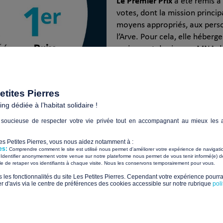
Le Premier Prix
a été remis à 
votes, dont la mission princip
moyens appropriés, aux perso
l’Arve. Pour cela, elle héber
majeurs et des jeunes MNA da
sociale à l’enfance. Félicitat
Fondation Caisse d’Epargne R
tites Pierres
En savoir plus
g dédiée à l’habitat solidaire !
soucieuse de respecter votre vie privée tout en accompagnant au mieux les a
Les Petites Pierres, vous nous aidez notamment à :
es:
Comprendre comment le site est utilisé nous permet d'améliorer votre expérience de navigati
Identifier anonymement votre venue sur notre plateforme nous permet de vous tenir informé(e) de
​ ​
ile de retaper vos identifiants à chaque visite. Nous les conservons temporairement pour vous.
Le deuxième Prix
a été remis
s les fonctionnalités du site Les Petites Pierres. Cependant votre expérience pourrai
Grésivaudan
(157 votes), qu
d'avis via le centre de préférences des cookies accessible sur notre rubrique
pol
des migrants dans le Grésivau
l’accueil des migrants isolés 
les associations compétentes