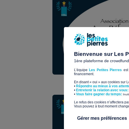
Bienvenue sur Les Pe
1ère plateforme de crowdfundin
L’équipe
Les Petites Pierres
est 
financement.
En disant « oui » aux cookies sur 
•
Répondre au mieux à vos attent
•
Entretenir la relation avec vous:
​•
Vous faire gagner du temps:
Inut
​Le refus des cookies n’affectera pa
Vous pouvez à tout moment changer 
Gérer mes préférences