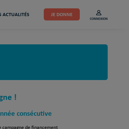
 ACTUALITÉS
JE DONNE
CONNEXION
gne !
 année consécutive
 une campagne de financement