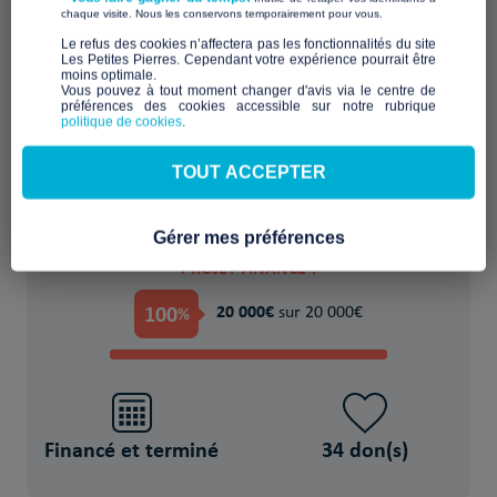
​ ​
chaque visite. Nous les conservons temporairement pour vous.
Yourtes, espace d'accueil
​Le refus des cookies n’affectera pas les fonctionnalités du site
Les Petites Pierres. Cependant votre expérience pourrait être
moins optimale.​
Vous pouvez à tout moment changer d'avis via le centre de
POUR
préférences des cookies accessible sur notre rubrique
politique de cookies
.
toutes les générations, les familles, les
personnes isolées, en situation de
TOUT ACCEPTER
handicap, les étudiants...
Gérer mes préférences
PROJET FINANCÉ !
100
20 000€
%
sur 20 000€
Financé et terminé
34 don(s)