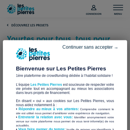
CONNEXION
MENU
DÉCOUVREZ LES PROJETS
Yourtes pour tous, tous pour
yourtes (77) (Seine-et-Marne)
Continuer sans accepter →
Association AIDEALE
Bienvenue sur Les Petites Pierres
1ère plateforme de crowdfunding dédiée à l’habitat solidaire !
L’équipe
Les Petites Pierres
est soucieuse de respecter votre
vie privée tout en accompagnant au mieux les associations
dans leurs projets de financement.
En disant « oui » aux cookies sur Les Petites Pierres, vous
nous aidez notamment à :
•
Répondre au mieux à vos attentes:
Comprendre comment le
site est utilisé nous permet d'améliorer votre expérience de navigation.
•
Entretenir la relation avec vous:
Identifier anonymement votre
venue sur notre plateforme nous permet de vous tenir informé(e) de nos
actualités.
​•
Vous faire gagner du temps:
Inutile de retaper vos identifiants à