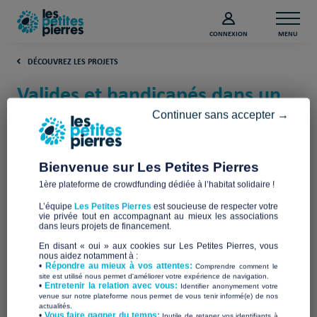
CONNEXION
MENU
DÉCOUVREZ LES PROJETS
Valides et handicapés dans un
habitat partagé (Maine-et-Loire)
Continuer sans accepter →
Association Simon de Cyrène
Bienvenue sur Les Petites Pierres
1ère plateforme de crowdfunding dédiée à l’habitat solidaire !
L’équipe
Les Petites Pierres
est soucieuse de respecter votre
vie privée tout en accompagnant au mieux les associations
dans leurs projets de financement.
En disant « oui » aux cookies sur Les Petites Pierres, vous
nous aidez notamment à :
•
Répondre au mieux à vos attentes:
Comprendre comment le
site est utilisé nous permet d'améliorer votre expérience de navigation.
•
Entretenir la relation avec vous:
Identifier anonymement votre
venue sur notre plateforme nous permet de vous tenir informé(e) de nos
actualités.
​•
Vous faire gagner du temps:
Inutile de retaper vos identifiants à