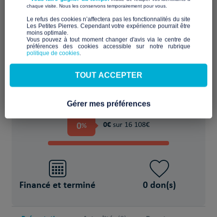
​ ​
chaque visite. Nous les conservons temporairement pour vous.
Accueillir durablement en habitat partagé
​Le refus des cookies n’affectera pas les fonctionnalités du site
Les Petites Pierres. Cependant votre expérience pourrait être
ou solidaire
moins optimale.​
Vous pouvez à tout moment changer d'avis via le centre de
préférences des cookies accessible sur notre rubrique
POUR
politique de cookies
.
22 Personne(s) en situation de handicap
TOUT ACCEPTER
Gérer mes préférences
PROJET FINANCÉ !
0
0€
%
sur 16 108€
Financé et terminé
0 don(s)