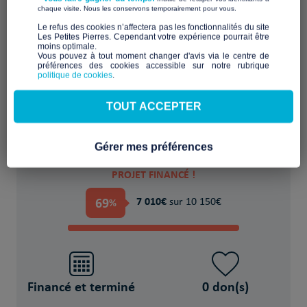
​ ​
chaque visite. Nous les conservons temporairement pour vous.
​Le refus des cookies n’affectera pas les fonctionnalités du site
Les Petites Pierres. Cependant votre expérience pourrait être
moins optimale.​
Favoriser l'accueil et l'échange dans un lieu
Vous pouvez à tout moment changer d'avis via le centre de
préférences des cookies accessible sur notre rubrique
partagé
politique de cookies
.
POUR
TOUT ACCEPTER
173 Personne(s) en situation de précarité
Gérer mes préférences
PROJET FINANCÉ !
69
7 010€
%
sur 10 150€
Financé et terminé
0 don(s)