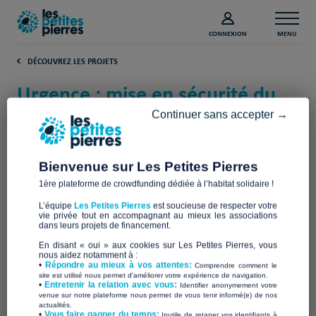
CONNEXION
MENU
DÉCOUVREZ LES PROJETS
Urgence : mise en sécurité du
foyer des Sorins à Montreuil
Continuer sans accepter →
(Seine-Saint-Denis)
Bienvenue sur Les Petites Pierres
Le Collectif des Sorins
1ère plateforme de crowdfunding dédiée à l’habitat solidaire !
L’équipe
Les Petites Pierres
est soucieuse de respecter votre
vie privée tout en accompagnant au mieux les associations
dans leurs projets de financement.
En disant « oui » aux cookies sur Les Petites Pierres, vous
nous aidez notamment à :
•
Répondre au mieux à vos attentes:
Comprendre comment le
site est utilisé nous permet d'améliorer votre expérience de navigation.
•
Entretenir la relation avec vous:
Identifier anonymement votre
venue sur notre plateforme nous permet de vous tenir informé(e) de nos
actualités.
​•
Vous faire gagner du temps:
Inutile de retaper vos identifiants à