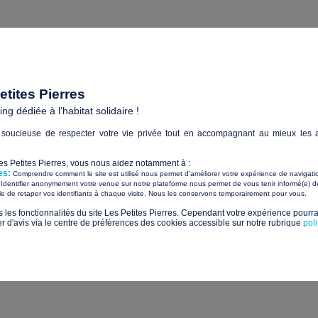
jamais impératif de faire preuve de sobriété dans la gestion de
ois, le patrimoine existant, nous le réhabilitons et le transform
ntale.
tites Pierres
bitée depuis plusieurs décennies mais elle est saine au niveau
g dédiée à l’habitat solidaire !
’état suivants : Menuiseries extérieures et intérieures en bois 
soucieuse de respecter votre vie privée tout en accompagnant au mieux les a
de l’installation selon les normes en vigueur, production d’eau
lisée avec la maison partagée Cloisons sèches et isolation en 
Les Petites Pierres, vous nous aidez notamment à :
es:
Comprendre comment le site est utilisé nous permet d'améliorer votre expérience de navigati
Identifier anonymement votre venue sur notre plateforme nous permet de vous tenir informé(e) de
ures
​ ​
ile de retaper vos identifiants à chaque visite. Nous les conservons temporairement pour vous.
s les fonctionnalités du site Les Petites Pierres. Cependant votre expérience pourrai
 choix des matériaux (renouvelables et recyclables) et rigour
d'avis via le centre de préférences des cookies accessible sur notre rubrique
pol
oefficient d’isolation pour une consommation d’énergie qui soit
te maison des familles est chiffré à 37 100 €.