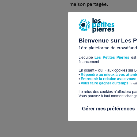
maison partagée.
Convaincus qu’il est plus que 
nous valorisons, une nouvelle f
utilité sociale et environneme
Bienvenue sur Les Pe
La maison est ancienne et inha
1ère plateforme de crowdfundin
réaliser concernent les corps d
L’équipe
Les Petites Pierres
est 
sanitaires : rénovation totale 
financement.
chaudière bois à pellets mutua
En disant « oui » aux cookies sur 
•
Répondre au mieux à vos attent
•
Entretenir la relation avec vous:
Revêtements de sols et peint
​•
Vous faire gagner du temps:
Inut
​Le refus des cookies n’affectera pa
Nous sommes très attentifs au
Vous pouvez à tout moment changer 
énergétique en optimisant le c
Gérer mes préférences
projet de réhabilitation de cet