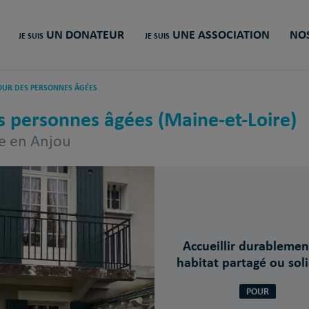
UN DONATEUR
UNE ASSOCIATION
NOS
JE SUIS
JE SUIS
OUR DES PERSONNES ÂGÉES
 personnes âgées (Maine-et-Loire)
le en Anjou
Accueillir durablemen
habitat partagé ou sol
POUR