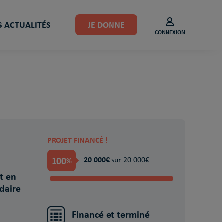
 ACTUALITÉS
JE DONNE
CONNEXION
PROJET FINANCÉ !
100
20 000€
%
sur 20 000€
t en
idaire
Financé et terminé