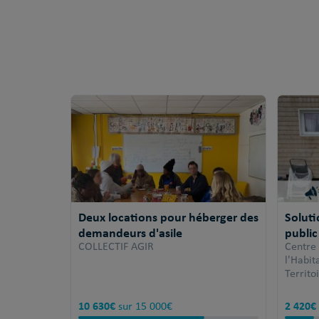
Deux locations pour héberger des
Solut
demandeurs d'asile
public
COLLECTIF AGIR
Centre
l'Habi
Territo
10 630€
2 420€
sur 15 000€