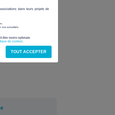
erre de fondation ! Pour que
ssociations dans leurs projets de
ou l’autre personne plus
on.
 nos actualités.
t être moins optimale.​
itique de cookies
.
TOUT ACCEPTER
se