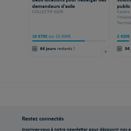
demandeurs d'asile
public
COLLECTIF AGIR
Centre
l'Habi
Territo
10 670€
2 420€
sur 15 000€
64 jours
34 
restants !
+
Restez connectés
Inscrivez-vous à notre newsletter pour découvrir nos ac