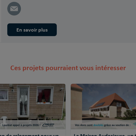
En savoir plus
Ces projets pourraient vous intéresser
ion de relogement pour un
La Maison Audacieuse, un t