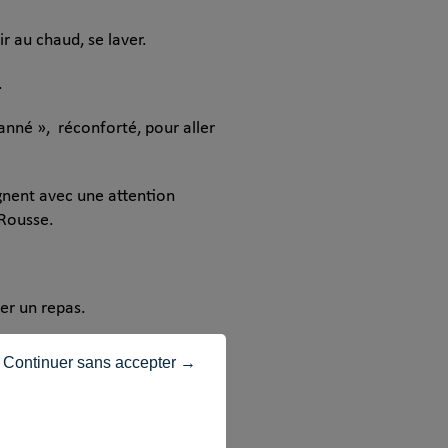
 au chaud, se laver.
.
anné », réconforté, pour aller
gnent avec une attention
-Rousse.
er un repas.
Continuer sans accepter →
: « Ce ne sont pas les sous qui