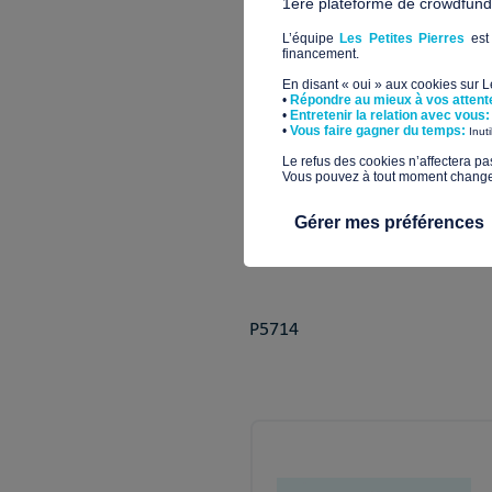
1ère plateforme de crowdfundin
Ici, c’est une petite famille, 
L’équipe
Les Petites Pierres
est 
l’association Les Amis du Petit
financement.
démunie, apportez votre petite
En disant « oui » aux cookies sur 
•
Répondre au mieux à vos attent
•
Entretenir la relation avec vous:
​•
Vous faire gagner du temps:
Inut
​Le refus des cookies n’affectera pa
Quel impact pour ce p
Vous pouvez à tout moment changer 
Gérer mes préférences
Bâtir, financer, équiper, un l
P5714