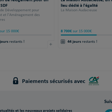
 SDF
lieu dédié à l'égalité
 de Développement pour
La Maison Audacieuse
tat et l'Aménagement des
ires
8 700€
sur 15 000€
sur 15 000€
jours
44 jours
restants !
+
restants !
Paiements sécurisés avec
Sui
tualités et les nouveaux projets solidaires