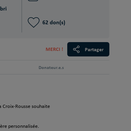
bri
62 don(s)
MERCI !
Partager
Donateur.e.s
la Croix-Rousse souhaite
ière personnalisée.