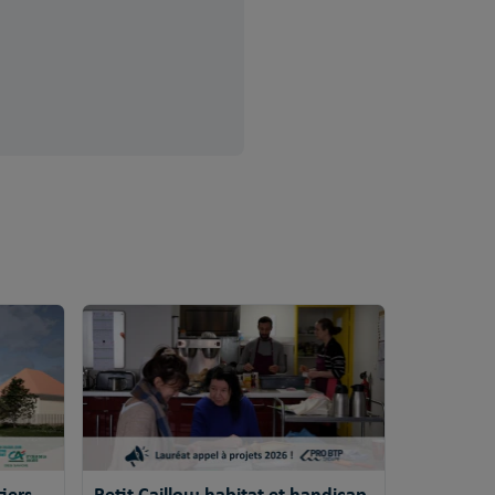
iers
Petit Caillou: habitat et handicap