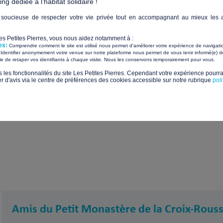
g dédiée à l’habitat solidaire !
c’est vraiment une petite famille ! » Devenez, vous aussi, une pi
soucieuse de respecter votre vie privée tout en accompagnant au mieux les a
 Monastère de la Croix-Rousse puisse loger et accueillir l’une 
 pierre à ce projet lyonnais !
Les Petites Pierres, vous nous aidez notamment à :
es:
Comprendre comment le site est utilisé nous permet d'améliorer votre expérience de navigati
Identifier anonymement votre venue sur notre plateforme nous permet de vous tenir informé(e) de
​ ​
ile de retaper vos identifiants à chaque visite. Nous les conservons temporairement pour vous.
s les fonctionnalités du site Les Petites Pierres. Cependant votre expérience pourrai
rojet ?
d'avis via le centre de préférences des cookies accessible sur notre rubrique
pol
ogement pérenne pour se reconstruire
Amis du Petit Monastère de la Croix-Rous