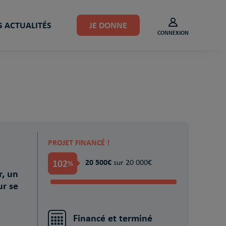
 ACTUALITÉS
JE DONNE
CONNEXION
PROJET FINANCÉ !
102
20 500€
%
sur 20 000€
r, un
r se
Financé et terminé