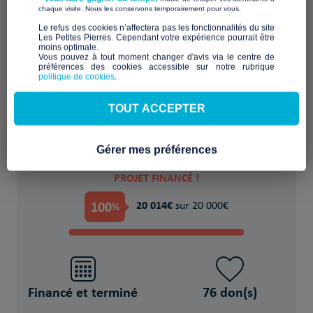
​ ​
chaque visite. Nous les conservons temporairement pour vous.
​Le refus des cookies n’affectera pas les fonctionnalités du site
Les Petites Pierres. Cependant votre expérience pourrait être
moins optimale.​
Accueillir durablement en habitat partagé
Vous pouvez à tout moment changer d'avis via le centre de
préférences des cookies accessible sur notre rubrique
ou solidaire
politique de cookies
.
POUR
TOUT ACCEPTER
7 Jeune(s) majeur(s) et mineur(s) isolés
Gérer mes préférences
PROJET FINANCÉ !
100
20 014€
%
sur 20 000€
Financé et terminé
76 don(s)