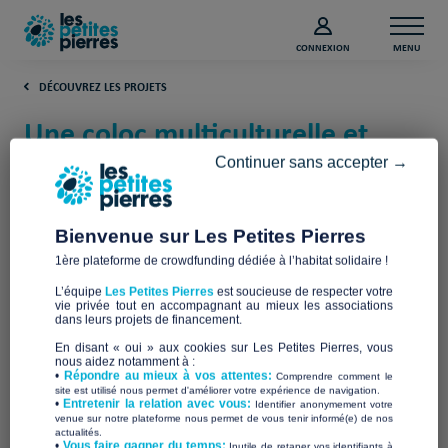
CONNEXION
MENU
DÉCOUVREZ LES PROJETS
Une coloc multiculturelle et
solidaire à Toulouse (Haute-
Continuer sans accepter →
Garonne)
Bienvenue sur Les Petites Pierres
Caracol
1ère plateforme de crowdfunding dédiée à l’habitat solidaire !
L’équipe
Les Petites Pierres
est soucieuse de respecter votre
vie privée tout en accompagnant au mieux les associations
dans leurs projets de financement.
En disant « oui » aux cookies sur Les Petites Pierres, vous
nous aidez notamment à :
•
Répondre au mieux à vos attentes:
Comprendre comment le
site est utilisé nous permet d'améliorer votre expérience de navigation.
•
Entretenir la relation avec vous:
Identifier anonymement votre
venue sur notre plateforme nous permet de vous tenir informé(e) de nos
actualités.
​•
Vous faire gagner du temps:
Inutile de retaper vos identifiants à