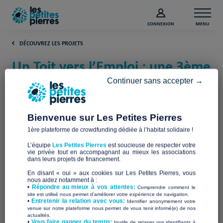
CONNEXION
MENU
DÉCOUVREZ LES PROJETS
Un Toit vers l’Emploi : une 3ème
Tiny House à Rouen ! (Rhône)
Continuer sans accepter →
Entrepreneurs du Monde
Bienvenue sur Les Petites Pierres
1ère plateforme de crowdfunding dédiée à l’habitat solidaire !
L’équipe
Les Petites Pierres
est soucieuse de respecter votre
vie privée tout en accompagnant au mieux les associations
dans leurs projets de financement.
En disant « oui » aux cookies sur Les Petites Pierres, vous
nous aidez notamment à :
•
Répondre au mieux à vos attentes:
Comprendre comment le
site est utilisé nous permet d'améliorer votre expérience de navigation.
•
Entretenir la relation avec vous:
Identifier anonymement votre
venue sur notre plateforme nous permet de vous tenir informé(e) de nos
actualités.
​•
Vous faire gagner du temps:
Inutile de retaper vos identifiants à