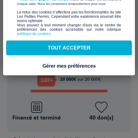
​ ​
chaque visite. Nous les conservons temporairement pour vous.
Bâtir, financer, équiper, un logement
​Le refus des cookies n’affectera pas les fonctionnalités du site
Les Petites Pierres. Cependant votre expérience pourrait être
pérenne pour se reconstruire
moins optimale.​
Vous pouvez à tout moment changer d'avis via le centre de
préférences des cookies accessible sur notre rubrique
POUR
politique de cookies
.
1 Personne(s) sans-abri
TOUT ACCEPTER
Gérer mes préférences
PROJET FINANCÉ !
100
20 000€
%
sur 20 000€
Financé et terminé
40 don(s)