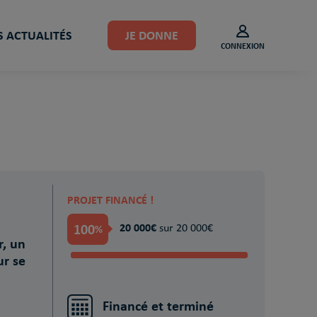
 ACTUALITÉS
JE DONNE
CONNEXION
PROJET FINANCÉ !
100
20 000€
%
sur 20 000€
r, un
r se
Financé et terminé