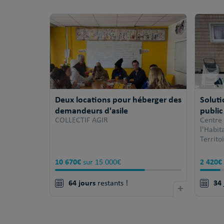
Deux locations pour héberger des
Solut
demandeurs d'asile
public
COLLECTIF AGIR
Centre
l'Habi
Territo
10 670€
2 420€
sur 15 000€
64 jours
34 
restants !
+