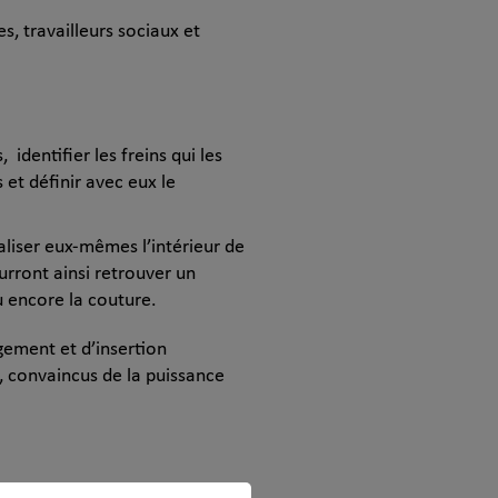
s, travailleurs sociaux et
identifier les freins qui les
 et définir avec eux le
liser eux-mêmes l’intérieur de
urront ainsi retrouver un
u encore la couture.
gement et d’insertion
x, convaincus de la puissance