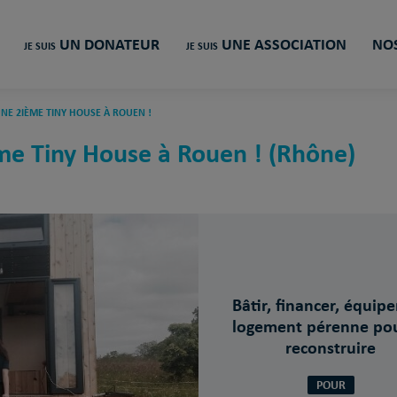
UN DONATEUR
UNE ASSOCIATION
NOS
JE SUIS
JE SUIS
 UNE 2IÈME TINY HOUSE À ROUEN !
ième Tiny House à Rouen ! (Rhône)
Bâtir, financer, équipe
logement pérenne pou
reconstruire
POUR