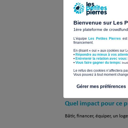
Après un pilote qui consiste à 
fonds sur le site des Petites P
2020. Elles seront faites en bo
l’environnement. A terme, nou
Bienvenue sur Les Pe
avant tout gérée par des profe
1ère plateforme de crowdfundin
faire l’objet de 2-3 postes en i
L’équipe
Les Petites Pierres
est 
financement.
La plus-value de ce projet tien
En disant « oui » aux cookies sur 
sera facilitée, et d’autre part
•
Répondre au mieux à vos attent
•
Entretenir la relation avec vous:
territoire en proposant un accu
​•
Vous faire gagner du temps:
Inut
reçus. Le projet Un Toit vers 
​Le refus des cookies n’affectera pa
Vous pouvez à tout moment changer 
souhaite démontrer qu’on peut a
Gérer mes préférences
Quel impact pour ce p
Bâtir, financer, équiper, un l