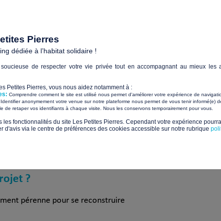
faire l’acquisition de 5 mini-maisons auprès de fabricants exist
ierres, les maisons seront fabriquées dans l’entreprise de constr
is issus de la filière normande et en circuit court pour un plus
s entendons produire une trentaine de mini maisons chaque a
tites Pierres
ssionnels du métier (menuisier, charpentier, plombier, électr
g dédiée à l’habitat solidaire !
nsertion.
soucieuse de respecter votre vie privée tout en accompagnant au mieux les a
t, d’une part, à la mobilité des mini maisons grâce à laquelle l’
Les Petites Pierres, vous nous aidez notamment à :
, à ce lieu unique qui permet de rassembler les diverses associat
es:
Comprendre comment le site est utilisé nous permet d'améliorer votre expérience de navigati
Identifier anonymement votre venue sur notre plateforme nous permet de vous tenir informé(e) de
eil convivial et de fortes synergies entre acteurs tout en favo
​ ​
ile de retaper vos identifiants à chaque visite. Nous les conservons temporairement pour vous.
l’Emploi se veut complémentaire du dispositif expérimental « T
s les fonctionnalités du site Les Petites Pierres. Cependant votre expérience pourrai
d'avis via le centre de préférences des cookies accessible sur notre rubrique
pol
ussi aller vers des territoires zéro sans-abri !
rojet ?
ogement pérenne pour se reconstruire