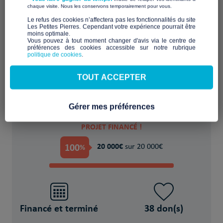
​ ​
chaque visite. Nous les conservons temporairement pour vous.
​Le refus des cookies n’affectera pas les fonctionnalités du site
Les Petites Pierres. Cependant votre expérience pourrait être
moins optimale.​
Financer provisoirement l'hébergement ou
Vous pouvez à tout moment changer d'avis via le centre de
préférences des cookies accessible sur notre rubrique
le logement
politique de cookies
.
POUR
TOUT ACCEPTER
37 Réfugié(s)/migrant(s)
Gérer mes préférences
PROJET FINANCÉ !
100
20 000€
%
sur 20 000€
Financé et terminé
38 don(s)