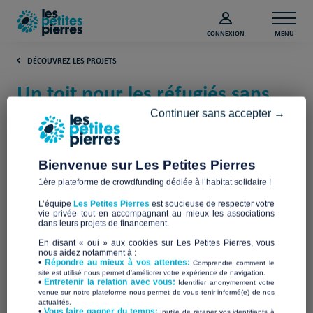
CONNEXION
MENU
DÉCOUVREZ LES PROJETS
Un toit pour les réfugiés sans
abri en Ile de France – Avril
Continuer sans accepter →
2020 (Paris)
Bienvenue sur Les Petites Pierres
Réfugiés Bienvenue
1ère plateforme de crowdfunding dédiée à l’habitat solidaire !
L’équipe
Les Petites Pierres
est soucieuse de respecter votre
vie privée tout en accompagnant au mieux les associations
dans leurs projets de financement.
En disant « oui » aux cookies sur Les Petites Pierres, vous
nous aidez notamment à :
•
Répondre au mieux à vos attentes:
Comprendre comment le
site est utilisé nous permet d'améliorer votre expérience de navigation.
•
Entretenir la relation avec vous:
Identifier anonymement votre
venue sur notre plateforme nous permet de vous tenir informé(e) de nos
actualités.
​•
Vous faire gagner du temps:
Inutile de retaper vos identifiants à