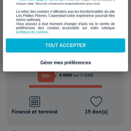
​ ​
chaque visite. Nous les conservons temporairement pour vous.
Financer provisoirement l'hébergement ou
​Le refus des cookies n’affectera pas les fonctionnalités du site
Les Petites Pierres. Cependant votre expérience pourrait être
le logement
moins optimale.​
Vous pouvez à tout moment changer d'avis via le centre de
préférences des cookies accessible sur notre rubrique
POUR
politique de cookies
.
18 Réfugié(s)/migrant(s)
TOUT ACCEPTER
Gérer mes préférences
PROJET FINANCÉ !
99
4 999€
%
sur 5 000€
Financé et terminé
19 don(s)