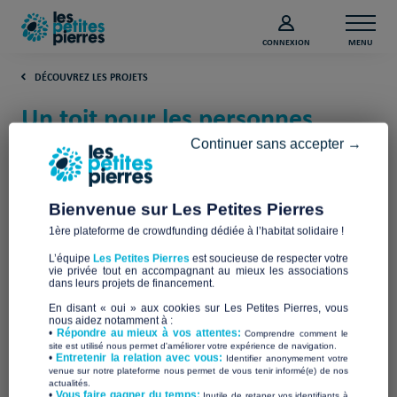
CONNEXION
MENU
DÉCOUVREZ LES PROJETS
Un toit pour les personnes
exilées en Ile-de-France (Paris)
Continuer sans accepter →
Réfugiés Bienvenue
Bienvenue sur Les Petites Pierres
1ère plateforme de crowdfunding dédiée à l’habitat solidaire !
L’équipe
Les Petites Pierres
est soucieuse de respecter votre
vie privée tout en accompagnant au mieux les associations
dans leurs projets de financement.
En disant « oui » aux cookies sur Les Petites Pierres, vous
nous aidez notamment à :
•
Répondre au mieux à vos attentes:
Comprendre comment le
site est utilisé nous permet d'améliorer votre expérience de navigation.
•
Entretenir la relation avec vous:
Identifier anonymement votre
venue sur notre plateforme nous permet de vous tenir informé(e) de nos
actualités.
​•
Vous faire gagner du temps:
Inutile de retaper vos identifiants à