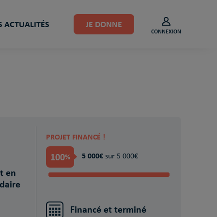
 ACTUALITÉS
JE DONNE
CONNEXION
PROJET FINANCÉ !
100
5 000€
%
sur 5 000€
t en
idaire
Financé et terminé