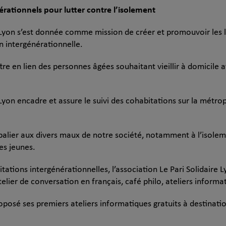
érationnels pour lutter contre l’isolement
e Lyon s’est donnée comme mission de créer et promouvoir les l
 intergénérationnelle.
tre en lien des personnes âgées souhaitant vieillir à domicile
 Lyon encadre et assure le suivi des cohabitations sur la métro
t palier aux divers maux de notre société, notamment à l’isole
es jeunes.
tations intergénérationnelles, l’association Le Pari Solidair
telier de conversation en français, café philo, ateliers informa
roposé ses premiers ateliers informatiques gratuits à destinat