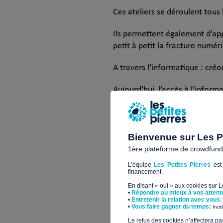
Ces ateliers se déroulent tous 
Ils permettent également d’app
petit à petit la fracture numér
A travers l’informatique : créo
Aujourd’hui, l’accès à l’inform
d’une tablette ou d’un smartp
ses proches ou encore s’infor
Face à ce constat, Le Pari Sol
Bienvenue sur Les Pe
décidé de créer des ateliers d
1ère plateforme de crowdfundin
et encadrés par de jeunes bén
L’équipe
Les Petites Pierres
est 
financement.
L’idée ? Chaque bénévole acco
En disant « oui » aux cookies sur 
•
Répondre au mieux à vos attent
•
Entretenir la relation avec vous:
À la fin de chaque atelier, un 
​•
Vous faire gagner du temps:
Inut
​Le refus des cookies n’affectera pa