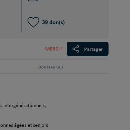
39 don(s)
MERCI !
Partager
Donateur.e.s
ns intergénérationnels,
sonnes âgées et seniors