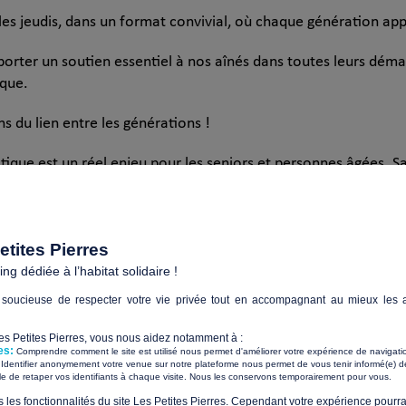
les jeudis, dans un format convivial, où chaque génération app
orter un soutien essentiel à nos aînés dans toutes leurs démar
ique.
ns du lien entre les générations !
atique est un réel enjeu pour les seniors et personnes âgées. Sa
hone est devenu une nécessité pour faire ses démarches admi
mer.
idaire Lyon, association œuvrant pour le lien intergénérationne
tites Pierres
’informatiques gratuits à destination des seniors, se déroulant
g dédiée à l’habitat solidaire !
évoles.
soucieuse de respecter votre vie privée tout en accompagnant au mieux les a
mpagne individuellement un senior dans ses besoins vis-à-vis 
Les Petites Pierres, vous nous aidez notamment à :
es:
Comprendre comment le site est utilisé nous permet d'améliorer votre expérience de navigati
Identifier anonymement votre venue sur notre plateforme nous permet de vous tenir informé(e) de
café ou un thé est partagé, l’occasion de poursuivre du lien soc
​ ​
ile de retaper vos identifiants à chaque visite. Nous les conservons temporairement pour vous.
s les fonctionnalités du site Les Petites Pierres. Cependant votre expérience pourrai