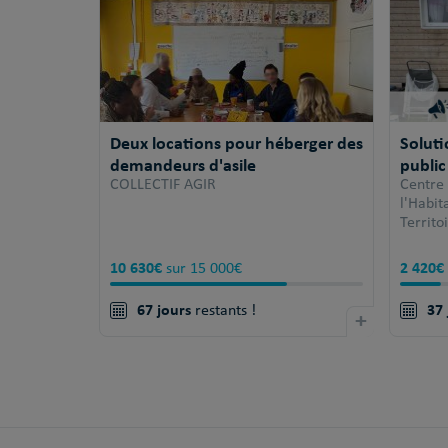
Deux locations pour héberger des
Solut
demandeurs d'asile
public
COLLECTIF AGIR
Centre
l'Habi
Territo
10 630€
2 420€
sur 15 000€
67 jours
37 
restants !
+