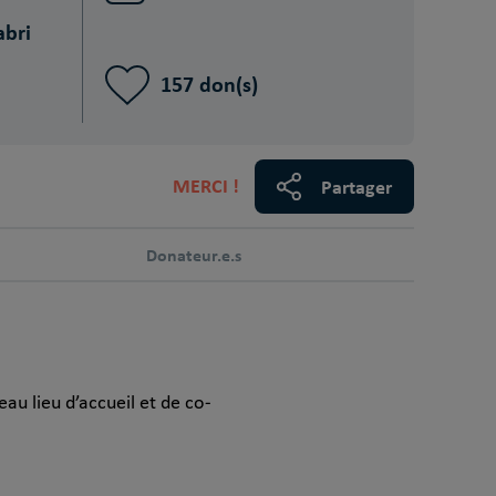
abri
157 don(s)
MERCI !
Partager
Donateur.e.s
u lieu d’accueil et de co-