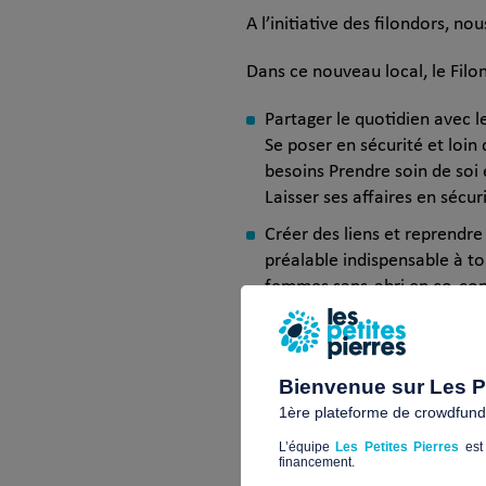
A l’initiative des filondors, n
Dans ce nouveau local, le Filo
Partager le quotidien avec 
Se poser en sécurité et loin
besoins Prendre soin de soi 
Laisser ses affaires en sécur
Créer des liens et reprendre 
préalable indispensable à t
femmes sans-abri en co-const
envies.C’est la mission des
Bâtir des actions et des proj
les femmes sans-abri qui ont 
Bienvenue sur Les Pe
notamment sur la place qu’el
1ère plateforme de crowdfundin
L’équipe
Les Petites Pierres
est 
financement.