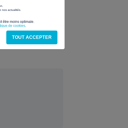
on.
 nos actualités.
t être moins optimale.​
itique de cookies
.
TOUT ACCEPTER