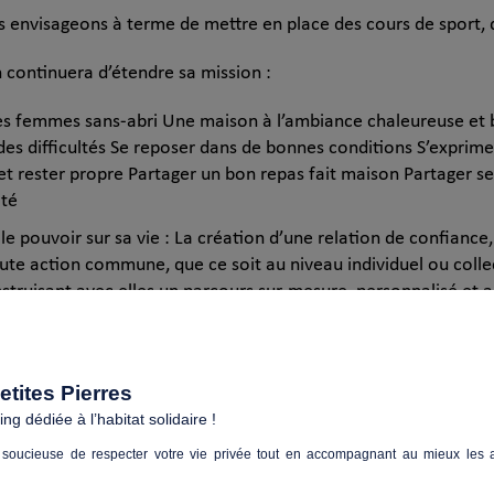
ous envisageons à terme de mettre en place des cours de sport, 
n continuera d’étendre sa mission :
les femmes sans-abri Une maison à l’ambiance chaleureuse et 
 des difficultés Se reposer dans de bonnes conditions S’exprime
et rester propre Partager un bon repas fait maison Partager ses
ité
le pouvoir sur sa vie : La création d’une relation de confiance,
oute action commune, que ce soit au niveau individuel ou coll
ruisant avec elles un parcours sur-mesure, personnalisé et ada
 accompagnateurs.
ets collectifs Des projets concrets avec des parties prenantes d
pour but de sensibiliser le grand public, de changer le regard p
tites Pierres
les doivent avoir dans la construction de notre société.
g dédiée à l’habitat solidaire !
soucieuse de respecter votre vie privée tout en accompagnant au mieux les a