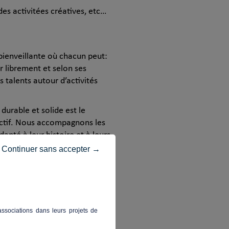
des activitées créatives, etc…
bienveillante où chacun peut:
r librement et selon ses
 talents autour d’activités
 durable et solide est le
ectif. Nous accompagnons les
pté à leur histoire et à leurs
Continuer sans accepter →
iversifiées et en particulier
orté sur les plus exclues et
ssociations dans leurs projets de