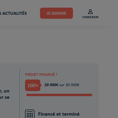
 ACTUALITÉS
JE DONNE
CONNEXION
PROJET FINANCÉ !
100
20 000€
%
sur 20 000€
r, un
r se
Financé et terminé