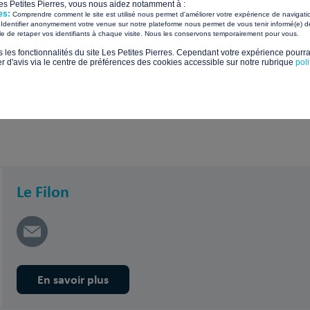
Les Petites Pierres, vous nous aidez notamment à :
rojet ?
es:
Comprendre comment le site est utilisé nous permet d'améliorer votre expérience de navigati
Identifier anonymement votre venue sur notre plateforme nous permet de vous tenir informé(e) de
​ ​
ile de retaper vos identifiants à chaque visite. Nous les conservons temporairement pour vous.
ogement pérenne pour se reconstruire
s les fonctionnalités du site Les Petites Pierres. Cependant votre expérience pourrai
d'avis via le centre de préférences des cookies accessible sur notre rubrique
pol
Le Filon
En savoir plus