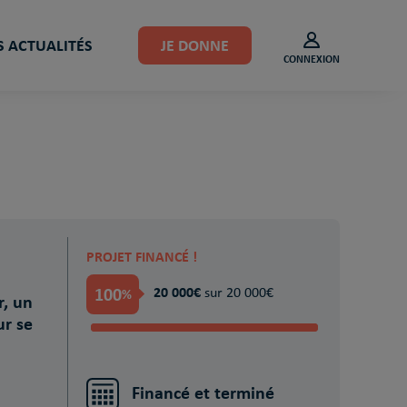
 ACTUALITÉS
JE DONNE
CONNEXION
PROJET FINANCÉ !
100
20 000€
%
sur 20 000€
r, un
r se
Financé et terminé