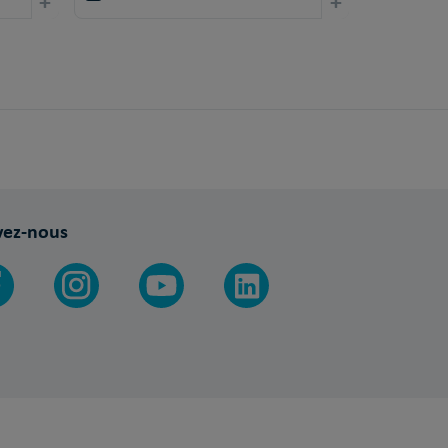
+
+
vez-nous