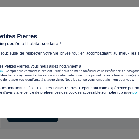
ogement pérenne pour se reconstruire
tites Pierres
g dédiée à l’habitat solidaire !
soucieuse de respecter votre vie privée tout en accompagnant au mieux les a
Les Petites Pierres, vous nous aidez notamment à :
es:
Comprendre comment le site est utilisé nous permet d'améliorer votre expérience de navigati
communauté la Celle Guy perez
Identifier anonymement votre venue sur notre plateforme nous permet de vous tenir informé(e) de
​ ​
ile de retaper vos identifiants à chaque visite. Nous les conservons temporairement pour vous.
s les fonctionnalités du site Les Petites Pierres. Cependant votre expérience pourrai
d'avis via le centre de préférences des cookies accessible sur notre rubrique
pol
En savoir plus