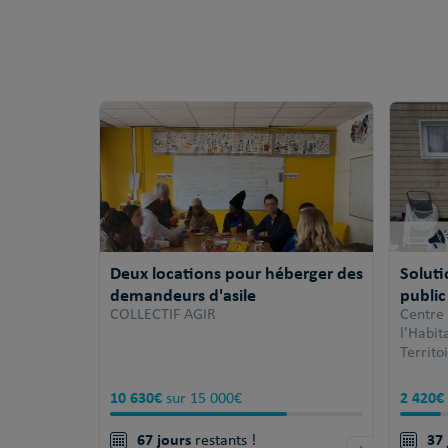
Deux locations pour héberger des
Solut
demandeurs d'asile
public
COLLECTIF AGIR
Centre
l'Habi
Territo
10 630€
2 420€
sur 15 000€
67 jours
37 
restants !