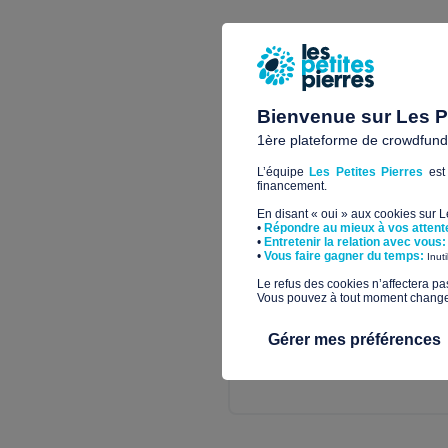
Bâtir, financer, équiper, un l
Bienvenue sur Les Pe
P5946
1ère plateforme de crowdfundin
L’équipe
Les Petites Pierres
est 
financement.
En disant « oui » aux cookies sur 
•
Répondre au mieux à vos attent
•
Entretenir la relation avec vous:
​•
Vous faire gagner du temps:
Inut
​Le refus des cookies n’affectera pa
Vous pouvez à tout moment changer 
Gérer mes préférences