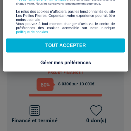
​ ​
chaque visite. Nous les conservons temporairement pour vous.
​Le refus des cookies n’affectera pas les fonctionnalités du site
Les Petites Pierres. Cependant votre expérience pourrait être
moins optimale.​
Aménager ou rénover un logement
Vous pouvez à tout moment changer d'avis via le centre de
inadapté ou indigne
préférences des cookies accessible sur notre rubrique
politique de cookies
.
POUR
TOUT ACCEPTER
des Personne(s) en situation de précarité
Gérer mes préférences
PROJET FINANCÉ !
80
8 030€
%
sur 10 000€
Financé et terminé
0 don(s)