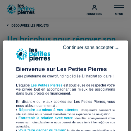
CONNEXION
MENU
DÉCOUVREZ LES PROJETS
Un bricobus pour rénover son
logement (Loiret)
Continuer sans accepter →
Les Compagnons Bâtisseurs Centre Val
de Loire
Bienvenue sur Les Petites Pierres
1ère plateforme de crowdfunding dédiée à l’habitat solidaire !
L’équipe
Les Petites Pierres
est soucieuse de respecter votre
vie privée tout en accompagnant au mieux les associations
dans leurs projets de financement.
En disant « oui » aux cookies sur Les Petites Pierres, vous
nous aidez notamment à :
•
Répondre au mieux à vos attentes:
Comprendre comment le
site est utilisé nous permet d'améliorer votre expérience de navigation.
•
Entretenir la relation avec vous:
Identifier anonymement votre
venue sur notre plateforme nous permet de vous tenir informé(e) de nos
actualités.
​•
Vous faire gagner du temps:
Inutile de retaper vos identifiants à