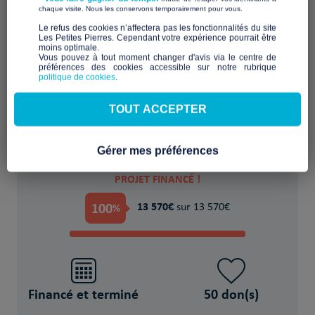
​ ​
chaque visite. Nous les conservons temporairement pour vous.
​Le refus des cookies n’affectera pas les fonctionnalités du site
Les Petites Pierres. Cependant votre expérience pourrait être
moins optimale.​
casiers sécurisés, assistance administrative,
Vous pouvez à tout moment changer d'avis via le centre de
préférences des cookies accessible sur notre rubrique
alimentaire, lien social
politique de cookies
.
POUR
TOUT ACCEPTER
116 personnes en situation d'errance
Gérer mes préférences
PROJET FINANCÉ !
100
13 570€
%
sur 13 570€
Financé et terminé
50 don(s)