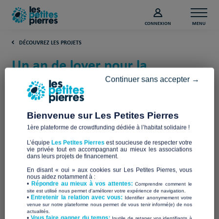
CONNEXION
MENU
DÉCOUVREZ LES PROJETS
Un an de loyer pour la
Bagagerie sociale à Marseille !
Continuer sans accepter →
(Bouches-du-Rhône)
Bienvenue sur Les Petites Pierres
Esp'errance
1ère plateforme de crowdfunding dédiée à l’habitat solidaire !
L’équipe
Les Petites Pierres
est soucieuse de respecter votre
vie privée tout en accompagnant au mieux les associations
dans leurs projets de financement.
En disant « oui » aux cookies sur Les Petites Pierres, vous
nous aidez notamment à :
•
Répondre au mieux à vos attentes:
Comprendre comment le
site est utilisé nous permet d'améliorer votre expérience de navigation.
•
Entretenir la relation avec vous:
Identifier anonymement votre
venue sur notre plateforme nous permet de vous tenir informé(e) de nos
actualités.
​•
Vous faire gagner du temps:
Inutile de retaper vos identifiants à