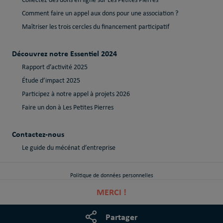
Collectez des dons en ligne sur Les Petites Pierres
Comment faire un appel aux dons pour une association ?
Maîtriser les trois cercles du financement participatif
Découvrez notre Essentiel 2024
Rapport d’activité 2025
Étude d’impact 2025
Participez à notre appel à projets 2026
Faire un don à Les Petites Pierres
Contactez-nous
Le guide du mécénat d’entreprise
Politique de données personnelles
MERCI !
Politique de cookies
Mentions Légales
Partager
Règlement intérieur