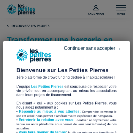
CONNEXION
MENU
DÉCOUVREZ LES PROJETS
Transformer une bergerie en
lieu de vie (Seine-et-Marne)
Continuer sans accepter →
La Maison de Tom Pouce
Bienvenue sur Les Petites Pierres
1ère plateforme de crowdfunding dédiée à l’habitat solidaire !
L’équipe
Les Petites Pierres
est soucieuse de respecter votre
vie privée tout en accompagnant au mieux les associations
dans leurs projets de financement.
En disant « oui » aux cookies sur Les Petites Pierres, vous
nous aidez notamment à :
•
Répondre au mieux à vos attentes:
Comprendre comment le
site est utilisé nous permet d'améliorer votre expérience de navigation.
•
Entretenir la relation avec vous:
Identifier anonymement votre
venue sur notre plateforme nous permet de vous tenir informé(e) de nos
actualités.
​•
Vous faire gagner du temps:
Inutile de retaper vos identifiants à