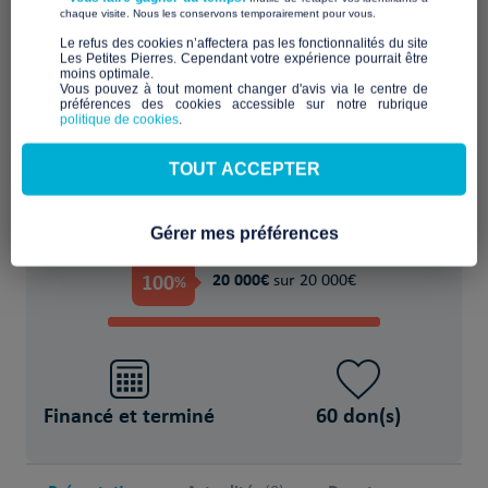
​ ​
chaque visite. Nous les conservons temporairement pour vous.
Bâtir, financer, équiper, un logement
​Le refus des cookies n’affectera pas les fonctionnalités du site
Les Petites Pierres. Cependant votre expérience pourrait être
pérenne pour se reconstruire
moins optimale.​
Vous pouvez à tout moment changer d'avis via le centre de
préférences des cookies accessible sur notre rubrique
POUR
politique de cookies
.
18 Femmes et leurs bébés
TOUT ACCEPTER
Gérer mes préférences
PROJET FINANCÉ !
100
20 000€
%
sur 20 000€
Financé et terminé
60 don(s)