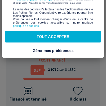
​ ​
chaque visite. Nous les conservons temporairement pour vous.
​Le refus des cookies n’affectera pas les fonctionnalités du site
Les Petites Pierres. Cependant votre expérience pourrait être
moins optimale.​
Favoriser l'accueil et l'échange dans un lieu
Vous pouvez à tout moment changer d'avis via le centre de
préférences des cookies accessible sur notre rubrique
partagé
politique de cookies
.
POUR
TOUT ACCEPTER
800 Personne(s) sans-abri
Gérer mes préférences
PROJET FINANCÉ !
93
2 976€
%
sur 3 185€
Financé et terminé
0 don(s)