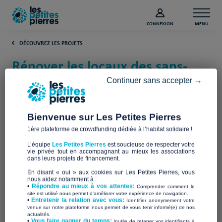
CONNEXION
MENU
DÉCOUVREZ LES PROJETS
Rénover les locaux des sans-
abris de Solidarité Jean Merlin
Continuer sans accepter →
(Paris)
Bienvenue sur Les Petites Pierres
Solidarité Jean Merlin
1ère plateforme de crowdfunding dédiée à l’habitat solidaire !
L’équipe
Les Petites Pierres
est soucieuse de respecter votre
vie privée tout en accompagnant au mieux les associations
dans leurs projets de financement.
En disant « oui » aux cookies sur Les Petites Pierres, vous
nous aidez notamment à :
•
Répondre au mieux à vos attentes:
Comprendre comment le
site est utilisé nous permet d'améliorer votre expérience de navigation.
•
Entretenir la relation avec vous:
Identifier anonymement votre
venue sur notre plateforme nous permet de vous tenir informé(e) de nos
actualités.
​•
Vous faire gagner du temps:
Inutile de retaper vos identifiants à