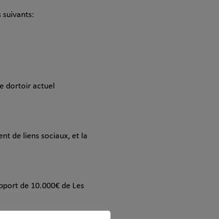
 suivants:
e dortoir actuel
t de liens sociaux, et la
apport de 10.000€ de Les