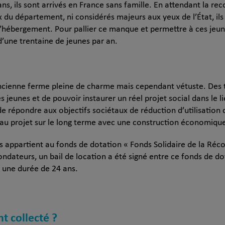
ns, ils sont arrivés en France sans famille. En attendant la re
 du département, ni considérés majeurs aux yeux de l’État, ils 
d’hébergement. Pour pallier ce manque et permettre à ces jeune
d’une trentaine de jeunes par an.
ncienne ferme pleine de charme mais cependant vétuste. Des t
s jeunes et de pouvoir instaurer un réel projet social dans le li
répondre aux objectifs sociétaux de réduction d’utilisation d
er au projet sur le long terme avec une construction économiqu
 appartient au fonds de dotation « Fonds Solidaire de la Réco
fondateurs, un bail de location a été signé entre ce fonds de do
r une durée de 24 ans.
nt collecté ?