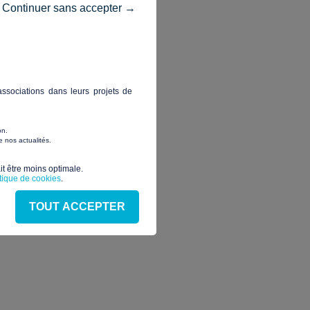
Continuer sans accepter →
accords, alimentations en lien
’étage
ssociations dans leurs projets de
e La pose du vinyle
ctuer les travaux d’électricité
on.
 nos actualités.
t être moins optimale.​
itique de cookies
.
TOUT ACCEPTER