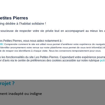
 actuels ainsi qu’à la condamnation des évacuations présentes
cloisons pour toute la partie RDV (futures chambres)
tites Pierres
devis BAT’S La mise en place des douches, WC, lavabo, et des r
g dédiée à l’habitat solidaire !
uches, WC, lavabo, et des raccords, alimentations en lien à l
soucieuse de respecter votre vie privée tout en accompagnant au mieux les a
ir le devis CREPIN L’achat des revêtements de sols RDC et étag
Les Petites Pierres, vous nous aidez notamment à :
 devis St Maclou Effectuer les travaux d’électricité du RDC Effe
es:
Comprendre comment le site est utilisé nous permet d'améliorer votre expérience de navigati
Identifier anonymement votre venue sur notre plateforme nous permet de vous tenir informé(e) de
​ ​
ile de retaper vos identifiants à chaque visite. Nous les conservons temporairement pour vous.
s les fonctionnalités du site Les Petites Pierres. Cependant votre expérience pourrai
r devis IGElec
d'avis via le centre de préférences des cookies accessible sur notre rubrique
pol
rojet ?
ent inadapté ou indigne