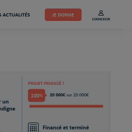
 ACTUALITÉS
JE DONNE
CONNEXION
PROJET FINANCÉ !
100
20 000€
%
sur 20 000€
r un
ndigne
Financé et terminé