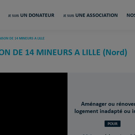
UN DONATEUR
UNE ASSOCIATION
NOS
JE SUIS
JE SUIS
ISON DE 14 MINEURS A LILLE
N DE 14 MINEURS A LILLE (Nord)
Aménager ou rénove
logement inadapté ou i
POUR