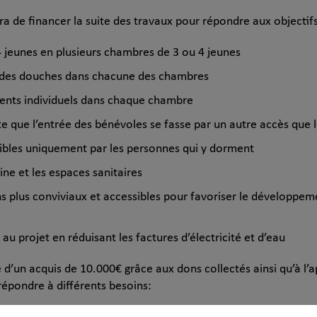
ra de financer la suite des travaux pour répondre aux objectifs
4 jeunes en plusieurs chambres de 3 ou 4 jeunes
et des douches dans chacune des chambres
ents individuels dans chaque chambre
e que l’entrée des bénévoles se fasse par un autre accès que l
ibles uniquement par les personnes qui y dorment
ne et les espaces sanitaires
plus conviviaux et accessibles pour favoriser le développemen
r au projet en réduisant les factures d’électricité et d’eau
e d’un acquis de 10.000€ grâce aux dons collectés ainsi qu’à l’
répondre à différents besoins: