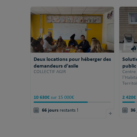
Deux locations pour héberger des
Solut
demandeurs d'asile
public
COLLECTIF AGIR
Centre
l'Habi
Territo
10 630€
2 420€
sur 15 000€
66 jours
36 
restants !
+