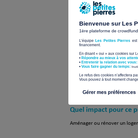
La démolition des toilettes
L’isolation et la pause des 
Bienvenue sur Les Pe
Pour un total de 4298 €, voir 
1ère plateforme de crowdfundin
au RDC La mise en place des do
L’équipe
Les Petites Pierres
est 
Pour un total de 7289,70 €, vo
financement.
En disant « oui » aux cookies sur 
Pour un total de 7464,84€, voir
•
Répondre au mieux à vos attent
•
Entretenir la relation avec vous:
de l’étage
​•
Vous faire gagner du temps:
Inut
​Le refus des cookies n’affectera pa
Pour un total de 8620,70€, voi
Vous pouvez à tout moment changer 
Gérer mes préférences
Quel impact pour ce p
Aménager ou rénover un logem