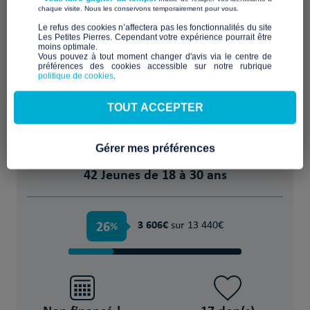
​ ​
chaque visite. Nous les conservons temporairement pour vous.
​Le refus des cookies n’affectera pas les fonctionnalités du site
Les Petites Pierres. Cependant votre expérience pourrait être
moins optimale.​
Vous pouvez à tout moment changer d'avis via le centre de
préférences des cookies accessible sur notre rubrique
politique de cookies
.
Le logement intergénérationnel : solidarité
TOUT ACCEPTER
entre jeunes et seniors
POUR
Gérer mes préférences
42 Jeunes de 18 à 30 ans
26
3 606€
%
sur 13 440€