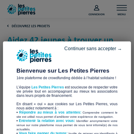
CONNEXION
MENU
DÉCOUVREZ LES PROJETS
Aidez 42 jeunes à trouver un
toit intergénérationnel
Continuer sans accepter →
(Morbihan)
Bienvenue sur Les Petites Pierres
ASSOCIATION DE LA COHABITATION ET
1ère plateforme de crowdfunding dédiée à l’habitat solidaire !
DU LOGEMENT INTERGENERATIONNEL
L’équipe
Les Petites Pierres
est soucieuse de respecter votre
DE VANNES/BRETAGNE
vie privée tout en accompagnant au mieux les associations
dans leurs projets de financement.
En disant « oui » aux cookies sur Les Petites Pierres, vous
nous aidez notamment à :
•
Répondre au mieux à vos attentes:
Comprendre comment le
site est utilisé nous permet d'améliorer votre expérience de navigation.
•
Entretenir la relation avec vous:
Identifier anonymement votre
venue sur notre plateforme nous permet de vous tenir informé(e) de nos
actualités.
​•
Vous faire gagner du temps:
Inutile de retaper vos identifiants à