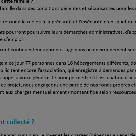
cette famille ?
 famille dans des conditions décentes et sécurisantes pour les 
retour à la rue ou à la précarité et l’insécurité d’un squat ou 
s pourront poursuivre leurs démarches administratives, d’app
e d’emploi
urront continuer leur apprentissage dans un environnement ser
ge à ce jour 77 personnes dans 16 hébergements différents, do
ollicitent encore l’association, qui enregistre 2 demandes pa
 appel à votre générosité pour permettre à l’association d’accu
 ce projet, nous engageons une partie de nos fonds propres et
ent aux charges mensuellement (montant fixé selon ressources
nt collecté ?
ancer, sur un an, le loyer et les charges (dépenses en énergie,