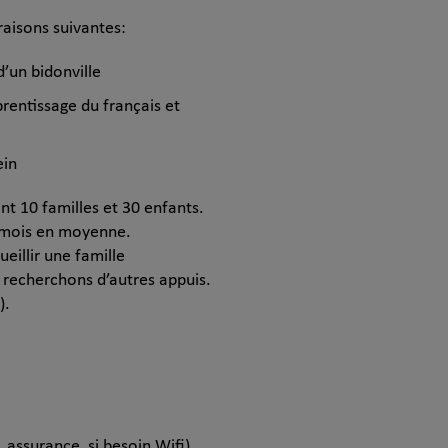
raisons suivantes:
d’un bidonville
rentissage du français et
ein
nt 10 familles et 30 enfants.
r mois en moyenne.
eillir une famille
 recherchons d’autres appuis.
).
 assurance, si besoin Wifi)