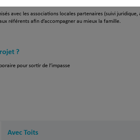
égulier pour un bon déroulement du séjour et sont à l’écoute d
sés avec les associations locales partenaires (suivi juridique,
ciaux référents afin d’accompagner au mieux la famille.
rojet ?
raire pour sortir de l’impasse
Avec Toits