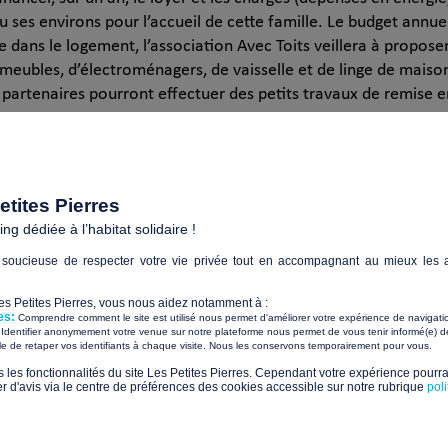
ses environs pour l’accueil de cette famille. Le budget annuel
ille dans le logement, l’association Avec Toits veillera à prop
eubles, d’électroménagers, de vaisselle et de linge de maison
 partenaires pourront effectuer des petits travaux de remise e
la famille feront l’objet d’une convention avec l’association qu
Cette famille logée par l’association Avec Toits bénéficiera d
tites Pierres
g dédiée à l’habitat solidaire !
soucieuse de respecter votre vie privée tout en accompagnant au mieux les a
e la famille dans de bonnes conditions
Les Petites Pierres, vous nous aidez notamment à :
es:
Comprendre comment le site est utilisé nous permet d'améliorer votre expérience de navigati
les associations ressources en matière de vie quotidienne (aide
Identifier anonymement votre venue sur notre plateforme nous permet de vous tenir informé(e) de
​ ​
ile de retaper vos identifiants à chaque visite. Nous les conservons temporairement pour vous.
s les fonctionnalités du site Les Petites Pierres. Cependant votre expérience pourrai
d'avis via le centre de préférences des cookies accessible sur notre rubrique
pol
istratives quand elles relèvent de l’association et orientent 
ls ou les associations partenaires