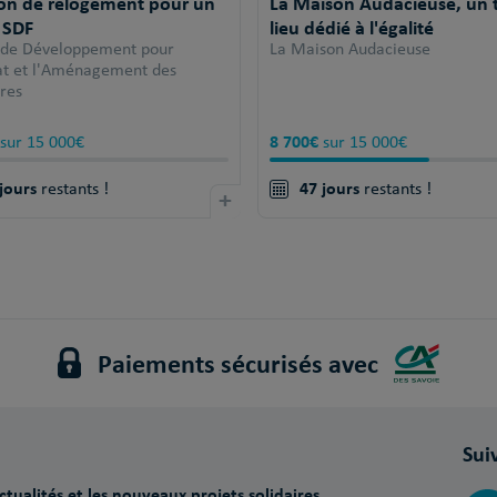
ion de relogement pour un
La Maison Audacieuse, un t
 SDF
lieu dédié à l'égalité
 de Développement pour
La Maison Audacieuse
tat et l'Aménagement des
ires
8 700€
sur 15 000€
sur 15 000€
jours
47 jours
restants !
+
restants !
Paiements sécurisés avec
Sui
tualités et les nouveaux projets solidaires