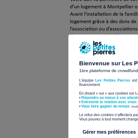
d’un logement à Montpellier ou 
Avant l’installation de la fam
logement grâce à des dons de m
l’association ou d’associations
l’interlocuteur du bailleur.
Les modalités d’hébergement de 
durée, les droits et devoirs. 
Bienvenue sur Les Pe
bénévoles référents.
1ère plateforme de crowdfundin
Ces derniers:
L’équipe
Les Petites Pierres
est 
financement.
Veilleront à l’installation d
En disant « oui » aux cookies sur 
•
Répondre au mieux à vos attent
Orienteront la famille vers 
•
Entretenir la relation avec vous:
​•
Vous faire gagner du temps:
Inut
et vie socio-culturelle
​Le refus des cookies n’affectera pa
Vous pouvez à tout moment changer 
Aideront aux démarches admin
interlocuteurs institutionne
Gérer mes préférences