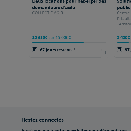
Deux locations pour héberger des
Solut
demandeurs d'asile
public
COLLECTIF AGIR
Centre
l'Habi
Territo
10 630€
2 420€
sur 15 000€
67 jours
37 
restants !
+
Restez connectés
Inscrivez-vous à notre newsletter pour découvrir nos ac