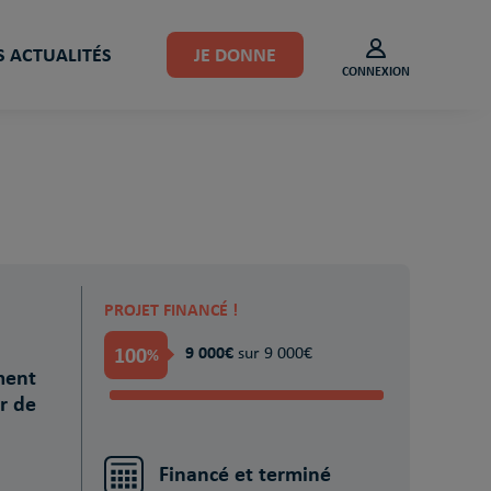
 ACTUALITÉS
JE DONNE
CONNEXION
PROJET FINANCÉ !
100
9 000€
%
sur 9 000€
ment
r de
Financé et terminé