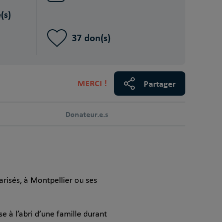
(s)
37 don(s)
MERCI !
Partager
Donateur.e.s
arisés, à Montpellier ou ses
e à l’abri d’une famille durant