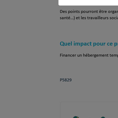
Mettront en place un suivi r
Des points pourront être organi
santé…) et les travailleurs so
Quel impact pour ce p
Financer un hébergement tempo
P5829