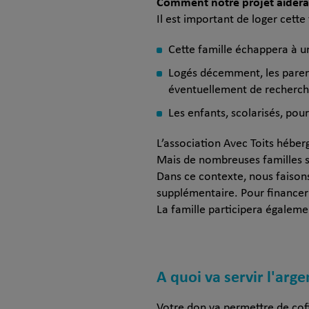
Comment notre projet aidera 
Il est important de loger cette
Cette famille échappera à un 
Logés décemment, les parent
éventuellement de recherch
Les enfants, scolarisés, po
L’association Avec Toits héber
Mais de nombreuses familles s
Dans ce contexte, nous faisons
supplémentaire. Pour financer
La famille participera égalem
A quoi va servir l'arge
Votre don va permettre de cofin