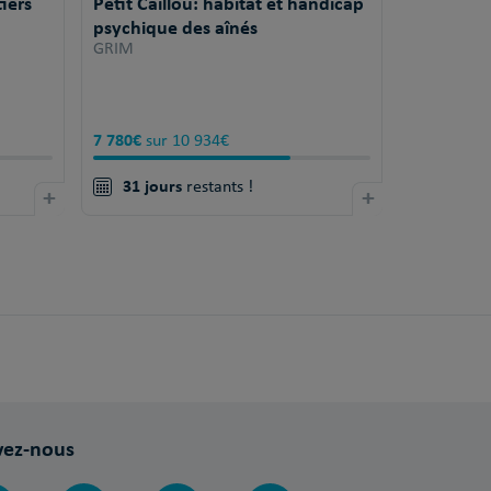
iers
Petit Caillou: habitat et handicap
psychique des aînés
GRIM
7 780€
sur 10 934€
31 jours
+
restants !
+
vez-nous