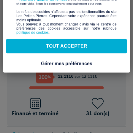
​ ​
chaque visite. Nous les conservons temporairement pour vous.
Financer provisoirement l'hébergement ou
​Le refus des cookies n’affectera pas les fonctionnalités du site
Les Petites Pierres. Cependant votre expérience pourrait être
le logement
moins optimale.​
Vous pouvez à tout moment changer d'avis via le centre de
préférences des cookies accessible sur notre rubrique
POUR
politique de cookies
.
6 Réfugié(s)/migrant(s)
TOUT ACCEPTER
Gérer mes préférences
PROJET FINANCÉ !
100
12 111€
%
sur 12 111€
Financé et terminé
31 don(s)