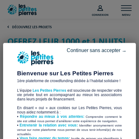
CONNEXION
MENU
DÉCOUVREZ LES PROJETS
OFFREZ LEUR 1000 et 1 NUITS!
(Haute-Savoie)
Continuer sans accepter →
Dingy Solidarité Accueil
Bienvenue sur Les Petites Pierres
1ère plateforme de crowdfunding dédiée à l’habitat solidaire !
L’équipe
Les Petites Pierres
est soucieuse de respecter votre
vie privée tout en accompagnant au mieux les associations
dans leurs projets de financement.
En disant « oui » aux cookies sur Les Petites Pierres, vous
nous aidez notamment à :
•
Répondre au mieux à vos attentes:
Comprendre comment le
site est utilisé nous permet d'améliorer votre expérience de navigation.
•
Entretenir la relation avec vous:
Identifier anonymement votre
venue sur notre plateforme nous permet de vous tenir informé(e) de nos
actualités.
​•
Vous faire gagner du temps:
Inutile de retaper vos identifiants à