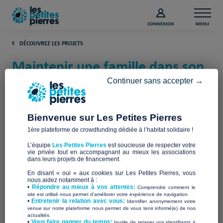
CONNEXION
MENU
DÉCOUVREZ LES PROJETS
Maintenir une famille dans son
logement (Isère)
Continuer sans accepter →
Les Toits Du CART (Collectif Accueil
Refugiés Trièves)
Bienvenue sur Les Petites Pierres
1ère plateforme de crowdfunding dédiée à l’habitat solidaire !
L’équipe
Les Petites Pierres
est soucieuse de respecter votre
vie privée tout en accompagnant au mieux les associations
dans leurs projets de financement.
En disant « oui » aux cookies sur Les Petites Pierres, vous
nous aidez notamment à :
•
Répondre au mieux à vos attentes:
Comprendre comment le
site est utilisé nous permet d'améliorer votre expérience de navigation.
•
Entretenir la relation avec vous:
Identifier anonymement votre
venue sur notre plateforme nous permet de vous tenir informé(e) de nos
actualités.
​•
Vous faire gagner du temps:
Inutile de retaper vos identifiants à