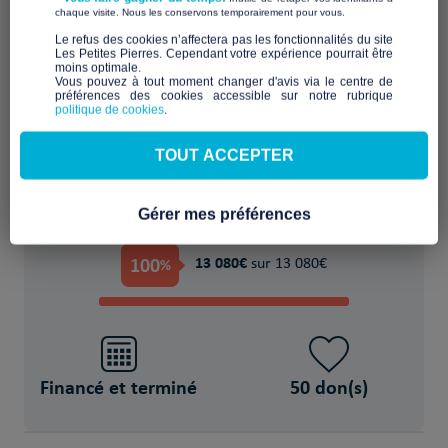
​ ​
chaque visite. Nous les conservons temporairement pour vous.
​Le refus des cookies n’affectera pas les fonctionnalités du site
Les Petites Pierres. Cependant votre expérience pourrait être
moins optimale.​
Maintenir cette famille dans un logement
Vous pouvez à tout moment changer d'avis via le centre de
préférences des cookies accessible sur notre rubrique
politique de cookies
.
POUR
TOUT ACCEPTER
4 Demandeurs d'asile
Gérer mes préférences
PROJET FINANCÉ !
100
13 080€
%
sur 13 080€
Financé et terminé
50 don(s)