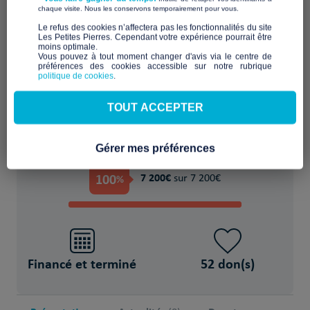
​ ​
chaque visite. Nous les conservons temporairement pour vous.
Financer provisoirement l'hébergement ou
​Le refus des cookies n’affectera pas les fonctionnalités du site
Les Petites Pierres. Cependant votre expérience pourrait être
le logement
moins optimale.​
Vous pouvez à tout moment changer d'avis via le centre de
préférences des cookies accessible sur notre rubrique
POUR
politique de cookies
.
4 Jeune(s) majeur(s) et mineur(s) isolés
TOUT ACCEPTER
Gérer mes préférences
PROJET FINANCÉ !
100
7 200€
%
sur 7 200€
Financé et terminé
52 don(s)