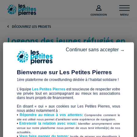
CONNEXION
MENU
DÉCOUVREZ LES PROJETS
Logeons des jeunes réfugiés en
Vallée de l’Arve (Haute-Savoie)
Continuer sans accepter →
ARVE REFUGIES
Bienvenue sur Les Petites Pierres
1ère plateforme de crowdfunding dédiée à l’habitat solidaire !
L’équipe
Les Petites Pierres
est soucieuse de respecter votre
vie privée tout en accompagnant au mieux les associations
dans leurs projets de financement.
En disant « oui » aux cookies sur Les Petites Pierres, vous
nous aidez notamment à :
•
Répondre au mieux à vos attentes:
Comprendre comment le
site est utilisé nous permet d'améliorer votre expérience de navigation.
•
Entretenir la relation avec vous:
Identifier anonymement votre
venue sur notre plateforme nous permet de vous tenir informé(e) de nos
actualités.
​•
Vous faire gagner du temps:
Inutile de retaper vos identifiants à