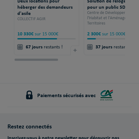
Deux locations pour
Solution de relogement
héberger des demandeurs
pour un public SDF
d'asile
Centre de Développement po
l'Habitat et l'Aménagement 
COLLECTIF AGIR
Territoires
10 330€
2 300€
sur 15 000€
sur 15 000€
67 jours
37 jours
restants !
+
restants !
Paiements sécurisés avec
Restez connectés
Inscrivez-vous à notre newsletter pour découvrir nos