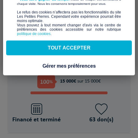
​ ​
chaque visite. Nous les conservons temporairement pour vous.
​Le refus des cookies n’affectera pas les fonctionnalités du site
Les Petites Pierres. Cependant votre expérience pourrait être
moins optimale.​
atelier de bricolage
Vous pouvez à tout moment changer d'avis via le centre de
préférences des cookies accessible sur notre rubrique
politique de cookies
.
POUR
TOUT ACCEPTER
Famille(s) fragilisée(s)
Gérer mes préférences
PROJET FINANCÉ !
100
15 000€
%
sur 15 000€
Financé et terminé
63 don(s)