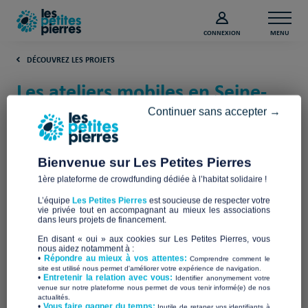
CONNEXION
MENU
DÉCOUVREZ LES PROJETS
Les ateliers mobiles en Seine-
Saint-Denis (Seine-Saint-Denis)
Continuer sans accepter →
Association Compagnons Batisseurs Ile
de France
Bienvenue sur Les Petites Pierres
1ère plateforme de crowdfunding dédiée à l’habitat solidaire !
L’équipe
Les Petites Pierres
est soucieuse de respecter votre
vie privée tout en accompagnant au mieux les associations
dans leurs projets de financement.
En disant « oui » aux cookies sur Les Petites Pierres, vous
nous aidez notamment à :
•
Répondre au mieux à vos attentes:
Comprendre comment le
site est utilisé nous permet d'améliorer votre expérience de navigation.
•
Entretenir la relation avec vous:
Identifier anonymement votre
venue sur notre plateforme nous permet de vous tenir informé(e) de nos
actualités.
​•
Vous faire gagner du temps:
Inutile de retaper vos identifiants à