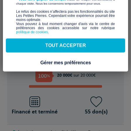
​ ​
chaque visite. Nous les conservons temporairement pour vous.
Aménager ou rénover un logement
​Le refus des cookies n’affectera pas les fonctionnalités du site
Les Petites Pierres. Cependant votre expérience pourrait être
inadapté ou indigne
moins optimale.​
Vous pouvez à tout moment changer d'avis via le centre de
préférences des cookies accessible sur notre rubrique
POUR
politique de cookies
.
des Personne(s) sans-abri
TOUT ACCEPTER
Gérer mes préférences
PROJET FINANCÉ !
100
20 000€
%
sur 20 000€
Financé et terminé
55 don(s)