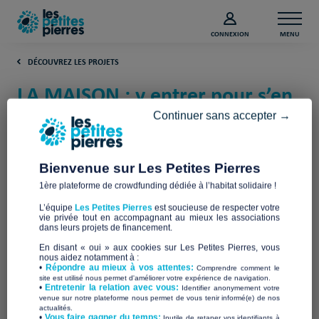
CONNEXION
MENU
DÉCOUVREZ LES PROJETS
LA MAISON : y entrer pour s’en
sortir (Indre-et-Loire)
Continuer sans accepter →
ENTRAIDE ET SOLIDARITES
Bienvenue sur Les Petites Pierres
1ère plateforme de crowdfunding dédiée à l’habitat solidaire !
L’équipe
Les Petites Pierres
est soucieuse de respecter votre
vie privée tout en accompagnant au mieux les associations
dans leurs projets de financement.
En disant « oui » aux cookies sur Les Petites Pierres, vous
nous aidez notamment à :
•
Répondre au mieux à vos attentes:
Comprendre comment le
site est utilisé nous permet d'améliorer votre expérience de navigation.
•
Entretenir la relation avec vous:
Identifier anonymement votre
venue sur notre plateforme nous permet de vous tenir informé(e) de nos
actualités.
​•
Vous faire gagner du temps:
Inutile de retaper vos identifiants à