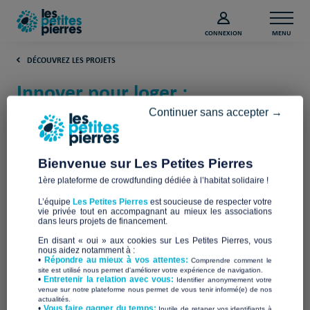
CONNEXION
MENU
DÉCOUVREZ LES PROJETS
Innover pour loger :
Alternativ’Hôtel à Clermont-
Continuer sans accepter →
Ferrand (Puy-de-Dôme)
Bienvenue sur Les Petites Pierres
Atelier du Logement Solidaire
1ère plateforme de crowdfunding dédiée à l’habitat solidaire !
L’équipe
Les Petites Pierres
est soucieuse de respecter votre
vie privée tout en accompagnant au mieux les associations
dans leurs projets de financement.
En disant « oui » aux cookies sur Les Petites Pierres, vous
nous aidez notamment à :
•
Répondre au mieux à vos attentes:
Comprendre comment le
site est utilisé nous permet d'améliorer votre expérience de navigation.
•
Entretenir la relation avec vous:
Identifier anonymement votre
venue sur notre plateforme nous permet de vous tenir informé(e) de nos
actualités.
​•
Vous faire gagner du temps:
Inutile de retaper vos identifiants à