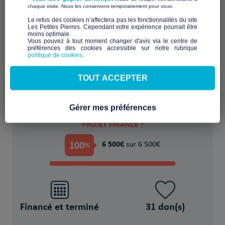
​ ​
chaque visite. Nous les conservons temporairement pour vous.
​Le refus des cookies n’affectera pas les fonctionnalités du site
Les Petites Pierres. Cependant votre expérience pourrait être
moins optimale.​
Mise à disposition d'un appartement et
Vous pouvez à tout moment changer d'avis via le centre de
accompagnement
préférences des cookies accessible sur notre rubrique
politique de cookies
.
POUR
TOUT ACCEPTER
2 Demandeurs d'asile
Gérer mes préférences
PROJET FINANCÉ !
100
6 500€
%
sur 6 500€
Financé et terminé
31 don(s)