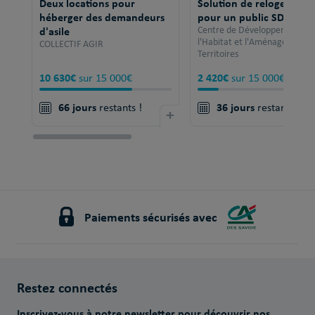
Deux locations pour
Solution de relogement
héberger des demandeurs
pour un public SDF
d'asile
Centre de Développement po
l'Habitat et l'Aménagement 
COLLECTIF AGIR
Territoires
10 630€
2 420€
sur 15 000€
sur 15 000€
66 jours
36 jours
restants !
+
restants !
Paiements sécurisés avec
Restez connectés
Inscrivez-vous à notre newsletter pour découvrir nos