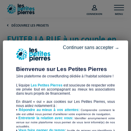
CONNEXION
MENU
DÉCOUVREZ LES PROJETS
EVITER LA RUE à un couple en
grande difficulté (Rhône)
Continuer sans accepter →
ADASV - ASSOCIATION AIDE AUX
DEMANDEURS D'ASILE
Bienvenue sur Les Petites Pierres
1ère plateforme de crowdfunding dédiée à l’habitat solidaire !
L’équipe
Les Petites Pierres
est soucieuse de respecter votre
vie privée tout en accompagnant au mieux les associations
dans leurs projets de financement.
En disant « oui » aux cookies sur Les Petites Pierres, vous
nous aidez notamment à :
•
Répondre au mieux à vos attentes:
Comprendre comment le
site est utilisé nous permet d'améliorer votre expérience de navigation.
•
Entretenir la relation avec vous:
Identifier anonymement votre
venue sur notre plateforme nous permet de vous tenir informé(e) de nos
actualités.
​•
Vous faire gagner du temps:
Inutile de retaper vos identifiants à