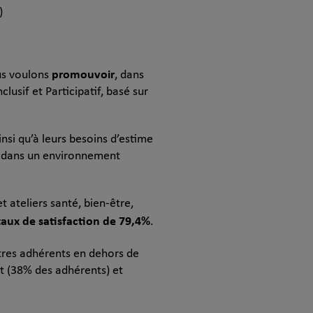
)
promouvoir
us voulons
, dans
lusif et Participatif, basé sur
insi qu’à leurs besoins d’estime
ve, dans un environnement
t ateliers santé, bien-être,
taux de satisfaction de 79,4%
.
tres adhérents en dehors de
nt (38% des adhérents) et