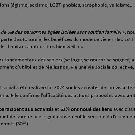
tions
(âgisme, sexisme, LGBT-phobies, sérophobie, validisme,…
de vie des personnes âgées isolées sans soutien familial
», no
 perte d’autonomie, les bénéfices du mode de vie en Habitat Inc
 les habitants autour du « bien vieillir ».
ns fondamentaux des seniors (se loger, se nourrir, se soigner) a
iment d’utilité et de réalisation, via une vie sociale collecti
cial a été réalisée fin 2024 sur les activités de convivialité e
un 
mie. Elle confirme l’efficacité des actions proposées avec
participent aux activités
62% ont noué des liens
et
avec d’au
rmet de faire reculer significativement le sentiment d’isoleme
hérents (30%).