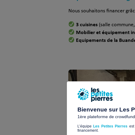
Nous souhaitons financer grâc
3 cuisines
(salle commune, 
Mobilier et équipement i
Equipements de la Buande
Bienvenue sur Les Pe
1ère plateforme de crowdfundin
L’équipe
Les Petites Pierres
est 
financement.