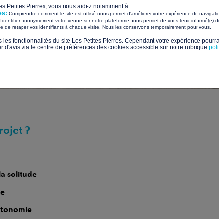
Les Petites Pierres, vous nous aidez notamment à :
es:
Comprendre comment le site est utilisé nous permet d'améliorer votre expérience de navigati
Identifier anonymement votre venue sur notre plateforme nous permet de vous tenir informé(e) de
​ ​
ile de retaper vos identifiants à chaque visite. Nous les conservons temporairement pour vous.
s les fonctionnalités du site Les Petites Pierres. Cependant votre expérience pourrai
d'avis via le centre de préférences des cookies accessible sur notre rubrique
pol
rojet ?
la solitude
ue
autonomie