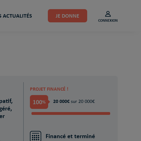
 ACTUALITÉS
JE DONNE
CONNEXION
PROJET FINANCÉ !
patif,
100
20 000€
%
sur 20 000€
géré,
er
Financé et terminé