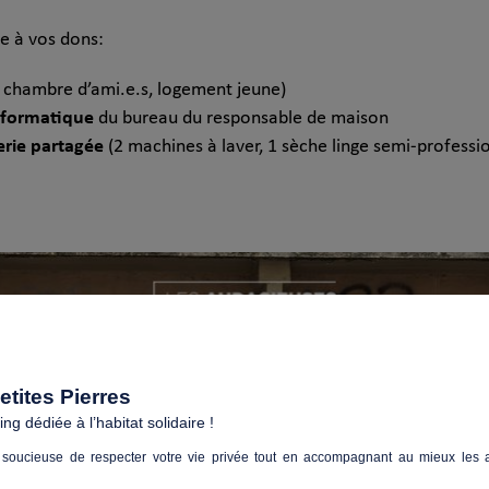
e à vos dons:
chambre d’ami.e.s, logement jeune)
nformatique
du bureau du responsable de maison
rie partagée
(2 machines à laver, 1 sèche linge semi-professi
tites Pierres
g dédiée à l’habitat solidaire !
soucieuse de respecter votre vie privée tout en accompagnant au mieux les a