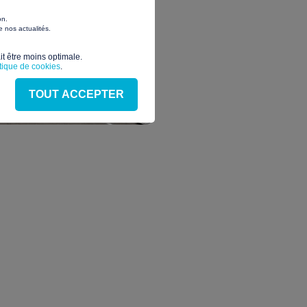
on.
 nos actualités.
t être moins optimale.​
itique de cookies
.
TOUT ACCEPTER