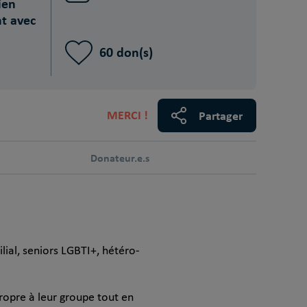
ien
nt avec
60 don(s)
MERCI !
Partager
Donateur.e.s
ilial, seniors LGBTI+, hétéro-
propre à leur groupe tout en