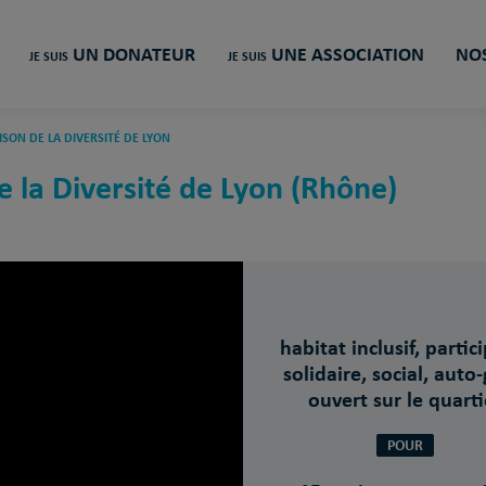
UN DONATEUR
UNE ASSOCIATION
NOS
JE SUIS
JE SUIS
ON DE LA DIVERSITÉ DE LYON
la Diversité de Lyon (Rhône)
habitat inclusif, partici
solidaire, social, auto-
ouvert sur le quarti
POUR