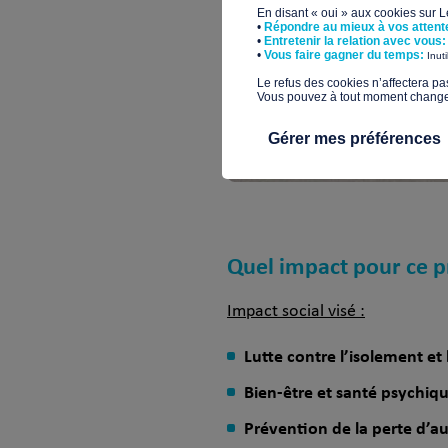
En disant « oui » aux cookies sur 
•
Répondre au mieux à vos attent
•
Entretenir la relation avec vous:
​•
Vous faire gagner du temps:
Inut
​Le refus des cookies n’affectera pa
Vous pouvez à tout moment changer 
Gérer mes préférences
Quel impact pour ce p
Impact social visé :
Lutte contre l’isolement et 
Bien-être et santé psychiq
Prévention de la perte d’